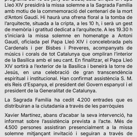
Lleó XIV presidirà la missa solemne a la Sagrada Família
amb motiu de la commemoració del centenari de la mort
d’Antoni Gaudí. Hi haurà una ofrena floral a la tomba de
l’arquitecte, situada a la cripta, a les 10 h, i serà un gest
de memòria i gratitud dedicat a l’arquitecte. A les 19.30 h
s’iniciarà la missa solemne en homenatge a Antoni
Gaudí, oficiada pel Papa Lleó XIV i concelebrada pels
Cardenals i per Bisbes i Preveres, acompanyats de
músics i corals de tot Catalunya que ompliran l’interior
de la Basílica amb el seu cant. En finalitzar, el Papa Lleó
XIV sortirà a l’exterior de la Basílica i beneirà la torre de
Jesús, en una celebració de gran transcendència
espiritual i institucional. Han confirmat assistència S. M.
els Reis d’Espanya, el president del Govern espanyol i el
president de la Generalitat de Catalunya.
La Sagrada Família ha cedit 4.200 entrades que es
distribuiran a la ciutadania a través de les parròquies
Xavier Martínez, abans d’acabar la seva intervenció, ha
informat sobre l’assistència prevista a l’acte. Més de
4.500 persones assistiran presencialment a la missa
solemne mitjançant invitació i seguiran a través de