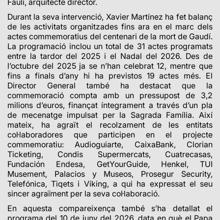
Faulí, arquitecte director.
Durant la seva intervenció, Xavier Martínez ha fet balanç
de les activitats organitzades fins ara en el marc dels
actes commemoratius del centenari de la mort de Gaudí.
La programació inclou un total de 31 actes programats
entre la tardor del 2025 i el Nadal del 2026. Des de
l’octubre del 2025 ja se n’han celebrat 12, mentre que
fins a finals d’any hi ha previstos 19 actes més. El
Director General també ha destacat que la
commemoració compta amb un pressupost de 3,2
milions d’euros, finançat íntegrament a través d’un pla
de mecenatge impulsat per la Sagrada Família. Així
mateix, ha agraït el recolzament de les entitats
col·laboradores que participen en el projecte
commemoratiu: Audioguiarte, CaixaBank, Clorian
Ticketing, Condis Supermercats, Cuatrecasas,
Fundación Endesa, GetYourGuide, Henkel, TUI
Musement, Palacios y Museos, Prosegur Security,
Telefónica, Tiqets i Viking, a qui ha expressat el seu
sincer agraïment per la seva col·laboració.
En aquesta compareixença també s’ha detallat el
programa del 10 de juny del 2026, data en què el Papa