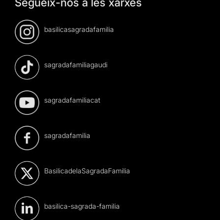
Segueix-nos a les xarxes
basilicasagradafamilia
sagradafamiliagaudi
sagradafamiliacat
sagradafamilia
BasilicadelaSagradaFamilia
basilica-sagrada-familia