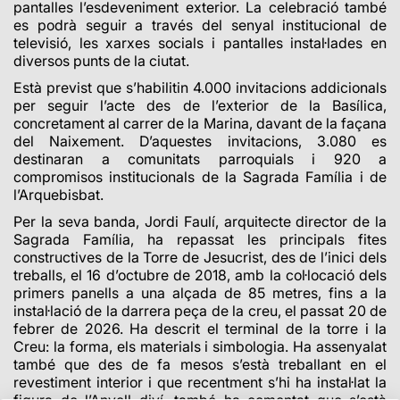
pantalles l’esdeveniment exterior. La celebració també
es podrà seguir a través del senyal institucional de
televisió, les xarxes socials i pantalles instal·lades en
diversos punts de la ciutat.
Està previst que s’habilitin 4.000 invitacions addicionals
per seguir l’acte des de l’exterior de la Basílica,
concretament al carrer de la Marina, davant de la façana
del Naixement. D’aquestes invitacions, 3.080 es
destinaran a comunitats parroquials i 920 a
compromisos institucionals de la Sagrada Família i de
l’Arquebisbat.
Per la seva banda, Jordi Faulí, arquitecte director de la
Sagrada Família, ha repassat les principals fites
constructives de la Torre de Jesucrist, des de l’inici dels
treballs, el 16 d’octubre de 2018, amb la col·locació dels
primers panells a una alçada de 85 metres, fins a la
instal·lació de la darrera peça de la creu, el passat 20 de
febrer de 2026. Ha descrit el terminal de la torre i la
Creu: la forma, els materials i simbologia. Ha assenyalat
també que des de fa mesos s’està treballant en el
revestiment interior i que recentment s’hi ha instal·lat la
figura de l’Anyell diví, també ha comentat que s’està