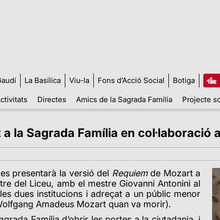
audí
La Basílica
Viu-la
Fons d’Acció Social
Botiga
ctivitats
Directes
Amics de la Sagrada Família
Projecte so
a la Sagrada Família en col·laboració 
 es presentarà la versió del
Requiem
de Mozart a
re del Liceu, amb el mestre Giovanni Antonini al
les dues institucions i adreçat a un públic menor
l Wolfgang Amadeus Mozart quan va morir).
grada Família d’obrir les portes a la ciutadania, i