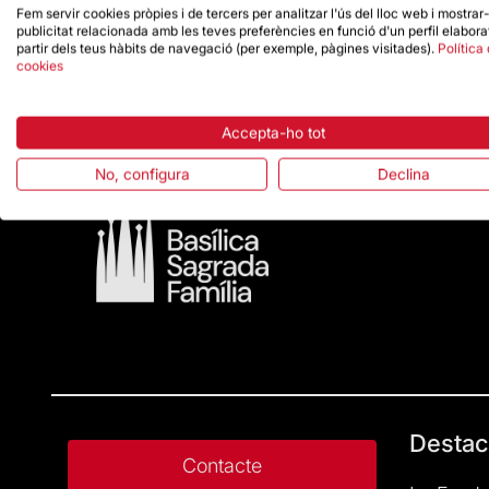
Fem servir cookies pròpies i de tercers per analitzar l'ús del lloc web i mostrar
publicitat relacionada amb les teves preferències en funció d'un perfil elabora
partir dels teus hàbits de navegació (per exemple, pàgines visitades).
Política
cookies
Accepta-ho tot
No, configura
Declina
Destac
Contacte