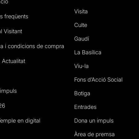
ció
Visita
s freqüents
Culte
l Visitant
Gaudí
a i condicions de compra
La Basílica
 Actualitat
Viu-la
Fons d’Acció Social
impuls
Botiga
26
Entrades
emple en digital
Dona un impuls
Àrea de premsa