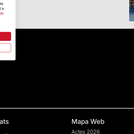
-te
t a
 de
ats
Mapa Web
Actes 2026