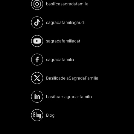
basilicasagradafamilia
sagradafamiliagaudi
sagradafamiliacat
sagradafamilia
BasilicadelaSagradaFamilia
basilica-sagrada-familia
Blog