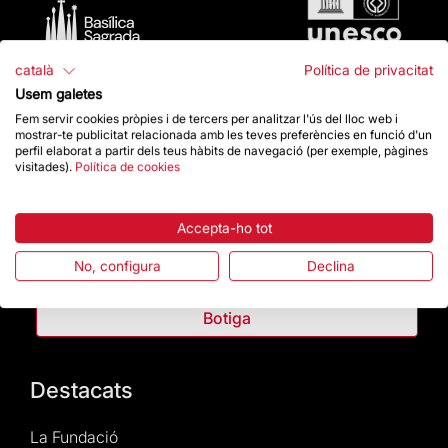
català
Política de privacitat
Usem galetes
Fem servir cookies pròpies i de tercers per analitzar l'ús del lloc web i
mostrar-te publicitat relacionada amb les teves preferències en funció d'un
perfil elaborat a partir dels teus hàbits de navegació (per exemple, pàgines
visitades).
Política de cookies
Contacte
Accepta-ho tot
Dona un impuls
No, configura
Declina
Botiga
Destacats
La Fundació