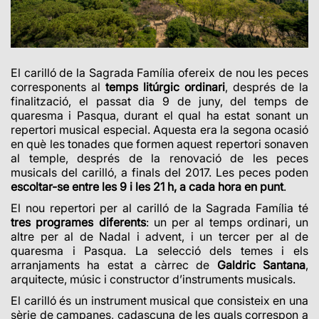
El carilló de la Sagrada Família ofereix de nou les peces
corresponents al
temps litúrgic ordinari
, després de la
finalització, el passat dia 9 de juny, del temps de
quaresma i Pasqua, durant el qual ha estat sonant un
repertori musical especial. Aquesta era la segona ocasió
en què les tonades que formen aquest repertori sonaven
al temple, després de la renovació de les peces
musicals del carilló, a finals del 2017. Les peces poden
escoltar-se entre les 9 i les 21 h, a cada hora en punt
.
El nou repertori per al carilló de la Sagrada Família té
tres programes diferents
: un per al temps ordinari, un
altre per al de Nadal i advent, i un tercer per al de
quaresma i Pasqua. La selecció dels temes i els
arranjaments ha estat a càrrec de
Galdric Santana
,
arquitecte, músic i constructor d’instruments musicals.
El carilló és un instrument musical que consisteix en una
sèrie de campanes, cadascuna de les quals correspon a