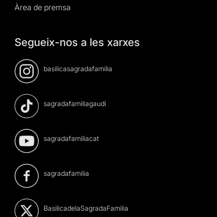
Àrea de premsa
Segueix-nos a les xarxes
basilicasagradafamilia
sagradafamiliagaudi
sagradafamiliacat
sagradafamilia
BasilicadelaSagradaFamilia