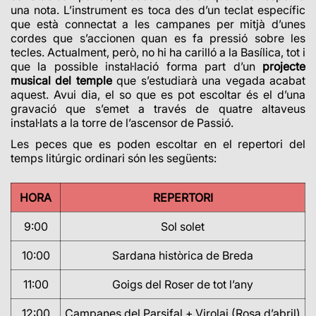
una nota. L’instrument es toca des d’un teclat específic
que està connectat a les campanes per mitjà d’unes
cordes que s’accionen quan es fa pressió sobre les
tecles. Actualment, però, no hi ha carilló a la Basílica, tot i
que la possible instal·lació forma part d’un
projecte
musical del temple
que s’estudiarà una vegada acabat
aquest. Avui dia, el so que es pot escoltar és el d’una
gravació que s’emet a través de quatre altaveus
instal·lats a la torre de l’ascensor de Passió.
Les peces que es poden escoltar en el repertori del
temps litúrgic ordinari són les següents:
HORA
REPERTORI
9:00
Sol solet
10:00
Sardana històrica de Breda
11:00
Goigs del Roser de tot l’any
12:00
Campanes del Parsifal + Virolai (Rosa d’abril)