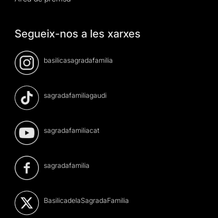
Segueix-nos a les xarxes
basilicasagradafamilia
sagradafamiliagaudi
sagradafamiliacat
sagradafamilia
BasilicadelaSagradaFamilia