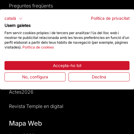
Preguntes freqüents
català
Política de privacitat
Atenció al Visitant
Usem galetes
Fem servir cookies pròpies i de tercers per analitzar l'ús del lloc web i
Normativa i condicions de compra
mostrar-te publicitat relacionada amb les teves preferències en funció d'un
perfil elaborat a partir dels teus hàbits de navegació (per exemple, pàgines
visitades).
Política de cookies
Notícies i Actualitat
Agenda
Accepta-ho tot
No, configura
Declina
Dona un impuls
Actes2026
Revista Temple en digital
Mapa Web