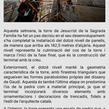
Aquesta setmana, la torre de Jesucrist de la Sagrada
Família ha fet un pas decisiu en el seu desenvolupament:
s’ha completat la instal·lació del dotzè nivell de panells,
de manera que arriba als 142,5 metres d’alçària. Aquest
nivell representa la culminació del cos de la torre i
marca l’inici de la fase final, que és la construcció del
terminal amb la creu.
Exteriorment, el dotzè nivell manté la geometria
característica de la torre, amb finestres triangulars que
segueixen les formes paraboloides pròpies del disseny
de Gaudí. Aquesta és també l’última etapa on predomina
l’ús de la pedra com a material principal, ja que el
terminal incorporarà diversos elements amb
ornamentacions i decoracions de trencadís, fidels a
l’estil de l’arquitecte català.
A l’interior, la torre presenta una escala de pedra que, a