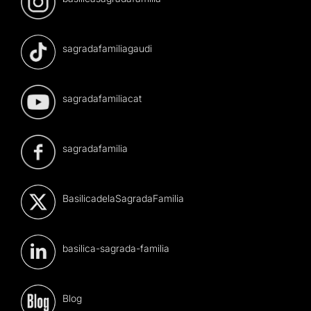
sagradafamiliagaudi
sagradafamiliacat
sagradafamilia
BasilicadelaSagradaFamilia
basilica-sagrada-familia
Blog