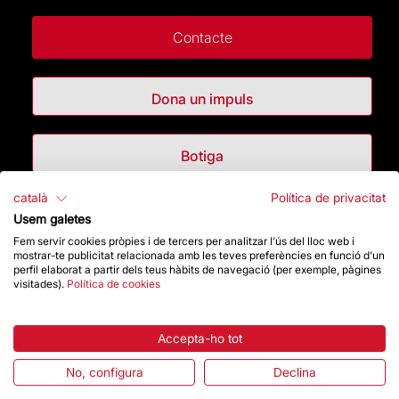
Contacte
Dona un impuls
Botiga
català
Política de privacitat
Destacats
Usem galetes
Fem servir cookies pròpies i de tercers per analitzar l'ús del lloc web i
mostrar-te publicitat relacionada amb les teves preferències en funció d'un
La Fundació
perfil elaborat a partir dels teus hàbits de navegació (per exemple, pàgines
visitades).
Política de cookies
Preguntes freqüents
Accepta-ho tot
Atenció al Visitant
No, configura
Declina
Normativa i condicions de compra