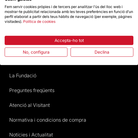
Fem servir cookies pròpies i de tercers per analitzar l'ús del lloc web i
mostrar-te publicitat relacionada amb les teves preferències en funció d'un
perfil elaborat a partir dels teus hàbits de navegació (per exemple, pàgines
Dona un impuls
visitades).
Política de cookies
Botiga
Accepta-ho tot
No, configura
Declina
Destacats
La Fundació
Preguntes freqüents
Atenció al Visitant
Normativa i condicions de compra
Notícies i Actualitat