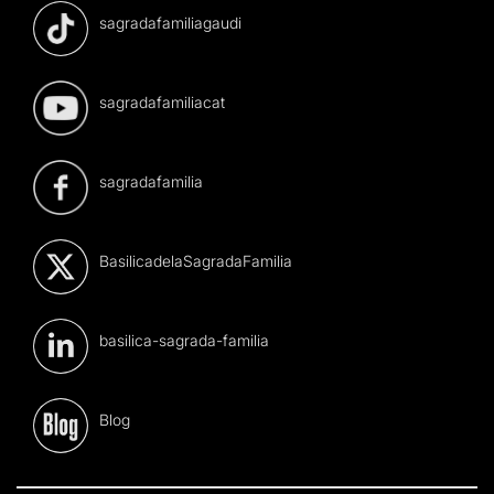
sagradafamiliagaudi
sagradafamiliacat
sagradafamilia
BasilicadelaSagradaFamilia
basilica-sagrada-familia
Blog