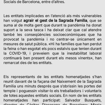
Socials de Barcelona, entre d’altres.
Les entitats implicades en l’atenció als més vulnerables
han volgut
agrair el gest de la Sagrada Família
, que se
suma al de molta gent que durant la pandèmia ha donat
suport a la seva tasca i ha deixat clar que cal atendre
també les conseqüències socioeconòmiques que ha
provocat la pandèmia i no centrar-se únicament en
mesures de salut pública. «Hi ha famílies que han perdut
la feina o han esgotat els pocs estalvis que tenien durant
la COVID-19, i preveiem que la inestabilitat laboral
continuarà ben present durant els mesos vinents», han
remarcat des de les entitats.
Els representants de les entitats homenatjades s’han
reunit davant de la façana del Naixement de la Sagrada
Família uns minuts després que s’obrissin les portes del
temple i poguessin visitar-lo els treballadors i voluntaris
de totes aquestes entitats socials.
En nom de les entitats
homenatjades han participat: Salvador Busquets,
director de Càritas Diocesana de Barcelona; Mireia