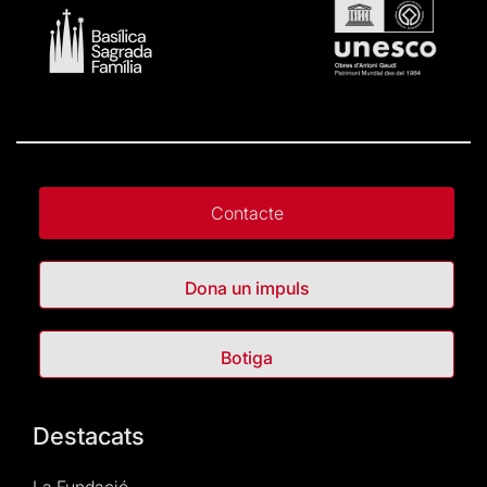
Contacte
Dona un impuls
Botiga
Destacats
La Fundació