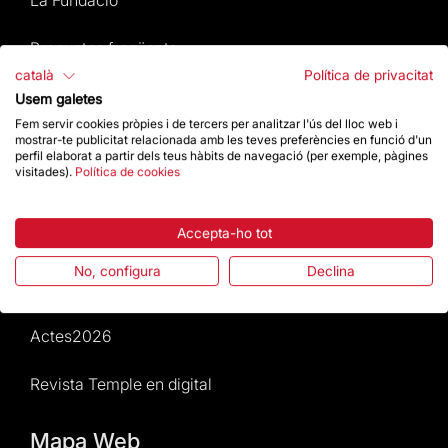
Preguntes freqüents
català
Política de privacitat
Atenció al Visitant
Usem galetes
Fem servir cookies pròpies i de tercers per analitzar l'ús del lloc web i
mostrar-te publicitat relacionada amb les teves preferències en funció d'un
Normativa i condicions de compra
perfil elaborat a partir dels teus hàbits de navegació (per exemple, pàgines
visitades).
Política de cookies
Notícies i Actualitat
Accepta-ho tot
Agenda
No, configura
Declina
Dona un impuls
Actes2026
Revista Temple en digital
Mapa Web