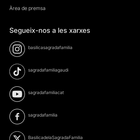
Àrea de premsa
Segueix-nos a les xarxes
basilicasagradafamilia
sagradafamiliagaudi
sagradafamiliacat
sagradafamilia
BasilicadelaSagradaFamilia