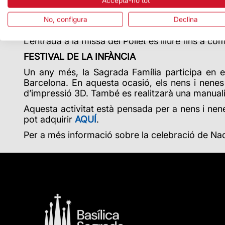
Accepta-ho tot
El
dia 24 de desembre a les 19 h
, la Sagrada
l’eucaristia de Nadal. La cerimònia la presidirà 
No, configura
Declina
l’exterior de la façana del Naixement entre els fid
L’entrada a la missa del Pollet és lliure fins a co
FESTIVAL DE LA INFÀNCIA
Un any més, la Sagrada Família participa en el
Barcelona. En aquesta ocasió, els nens i nene
d’impressió 3D. També es realitzarà una manualita
Aquesta activitat està pensada per a nens i nenes 
pot adquirir
AQUÍ
.
Per a més informació sobre la celebració de Nad