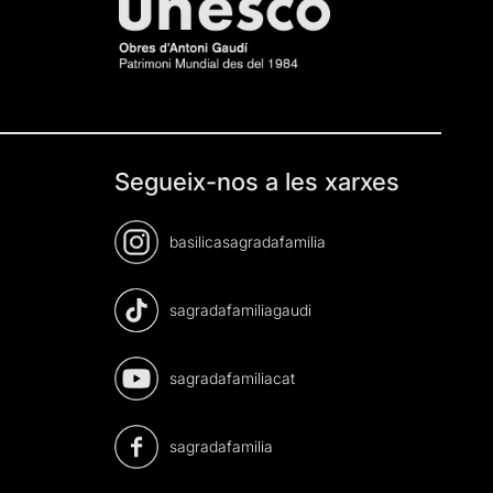
Segueix-nos a les xarxes
basilicasagradafamilia
sagradafamiliagaudi
sagradafamiliacat
sagradafamilia