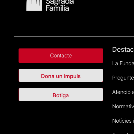
Destac
Contacte
La Funda
Dona un impuls
Pregunte
Atenció a
Botiga
Normativ
Notícies i