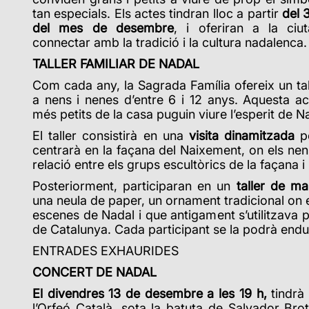
tan especials. Els actes tindran lloc a partir
del 
del mes de desembre
, i oferiran a la ciut
connectar amb la tradició i la cultura nadalenca.
TALLER FAMILIAR DE NADAL
Com cada any, la Sagrada Família ofereix un ta
a nens i nenes d’entre 6 i 12 anys. Aquesta ac
més petits de la casa puguin viure l’esperit de Na
El taller consistirà en una
visita dinamitzada
pe
centrarà en la façana del Naixement, on els nen
relació entre els grups escultòrics de la façana i
Posteriorment, participaran en un
taller de ma
una neula de paper, un ornament tradicional on 
escenes de Nadal i que antigament s’utilitzava p
de Catalunya. Cada participant se la podrà end
ENTRADES EXHAURIDES
CONCERT DE NADAL
El divendres 13 de desembre a les 19 h,
tindrà
l’Orfeó Català, sota la batuta de Salvador Bro