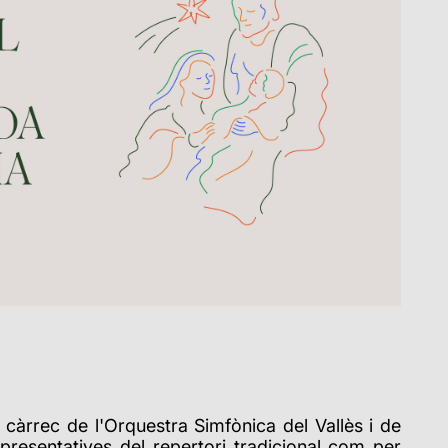
 càrrec de l'Orquestra Simfònica del Vallès i de
presentatives del repertori tradicional com per