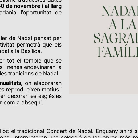
30 de novembre i al llarg
adania l’oportunitat de
ller de Nadal pensat per
tivitat permetrà que els
dal a la Basílica.
r tot el temple que se
s i nenes endevinaran la
 les tradicions de Nadal.
nualitats
, on elaboraran
es reprodueixen motius i
er decorar les esglésies
ur com a obsequi.
 lloc el tradicional Concert de Nadal. Enguany anirà a
tons. Interpretaran una selecció de les obres més re