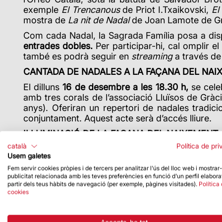
exemple
El Trencanous
de Priot I.Txaikovski,
El
mostra de
La nit de Nadal
de Joan Lamote de Gr
Com cada Nadal, la Sagrada Família posa a dispo
entrades dobles.
Per participar-hi, cal omplir e
també es podrà seguir en
streaming
a través de 
CANTADA DE NADALES A LA FAÇANA DEL NAI
El dilluns
16 de desembre a les 18.30 h,
se cele
amb tres corals de l’associació Lluïsos de Gràcia
anys). Oferiran un repertori de nadales tradic
conjuntament. Aquest acte serà d’accés lliure.
IL·LUMINACIÓ DE LA FAÇANA DEL NAIXEMENT
català
Política de pri
Els dies
20, 21 i 22 de desembre
s’il·luminarà 
Usem galetes
música i una narració que acompanyaran la il·lum
Fem servir cookies pròpies i de tercers per analitzar l'ús del lloc web i mostrar
mesura que es vagin il·luminant, es mostraran el
publicitat relacionada amb les teves preferències en funció d'un perfil elabora
sobre el naixement de Jesús.
partir dels teus hàbits de navegació (per exemple, pàgines visitades).
Política
cookies
Les il·luminacions es podran veure des del carre
MISSA DEL POLLET