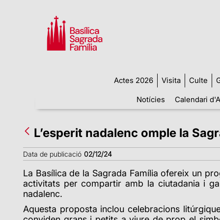
Actes 2026
Visita
Culte
G
Notícies
Calendari d'A
L’esperit nadalenc omple la Sagr
Data de publicació
02/12/24
L
a Basílica de la Sagrada Família ofereix un pr
activitats per compartir amb la ciutadania i gau
nadalenc.
Aquesta proposta inclou celebracions litúrgiques
conviden grans i petits a viure de prop el sim