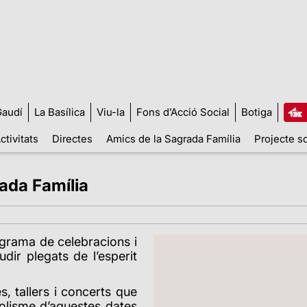
audí
La Basílica
Viu-la
Fons d’Acció Social
Botiga
ctivitats
Directes
Amics de la Sagrada Família
Projecte so
ada Família
ograma de celebracions i
dir plegats de l’esperit
, tallers i concerts que
bolisme d’aquestes dates