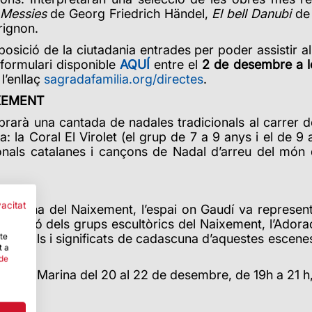
 Messies
de Georg Friedrich Händel,
El bell Danubi
de
ignon.
sició de la ciutadania entrades per poder assistir al
l formulari disponible
AQUÍ
entre el
2 de desembre a le
l’enllaç
sagradafamilia.org/directes
.
XEMENT
brarà una cantada de nadales tradicionals al carrer d
: la Coral El Virolet (el grup de 7 a 9 anys i el de 9 a
ionals catalanes i cançons de Nadal d’arreu del món
vacitat
la façana del Naixement, l’espai on Gaudí va represen
inació dels grups escultòrics del Naixement, l’Adoraci
-te
s detalls i significats de cadascuna d’aquestes escen
t a
 de
r de la Marina del 20 al 22 de desembre, de 19h a 21 h,