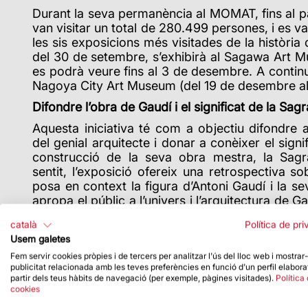
Durant la seva permanència al MOMAT, fins al p
van visitar un total de 280.499 persones, i es va
les sis exposicions més visitades de la història
del 30 de setembre, s’exhibirà al Sagawa Art
es podrà veure fins al 3 de desembre. A continua
Nagoya City Art Museum (del 19 de desembre al
Difondre l’obra de Gaudí i el significat de la Sag
Aquesta iniciativa té com a objectiu difondre al
del genial arquitecte i donar a conèixer el signifi
construcció de la seva obra mestra, la Sagr
sentit, l’exposició ofereix una retrospectiva so
posa en context la figura d’Antoni Gaudí i la s
apropa el públic a l’univers i l’arquitectura de G
obres i audiovisuals, es reparteix en quatre secc
català
Política de pri
l’originalitat de l’arquitecte, la Sagrada Família
Usem galetes
Fem servir cookies pròpies i de tercers per analitzar l'ús del lloc web i mostrar
publicitat relacionada amb les teves preferències en funció d'un perfil elabora
partir dels teus hàbits de navegació (per exemple, pàgines visitades).
Política
cookies