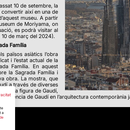
assat 10 de setembre, la
 convertir així en una de
 d’aquest museu. A partir
 Museum de Moriyama, on
ció, es podrà visitar al
 10 de març del 2024).
rada Família
s països asiàtics l’obra
cat i l’estat actual de la
ada Família. En aquest
bre la Sagrada Família i
eva obra. La mostra, que
audí a través de diverses
ions: la figura de Gaudí,
vacitat
 i la influència de Gaudí en l’arquitectura contemporània
-te
t a
 de