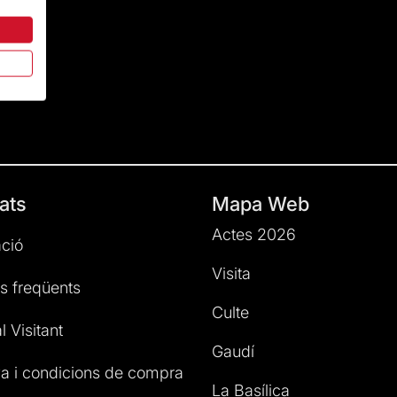
ats
Mapa Web
Actes 2026
ció
Visita
s freqüents
Culte
l Visitant
Gaudí
a i condicions de compra
La Basílica