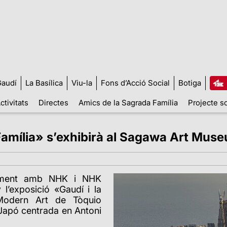
audí
La Basílica
Viu-la
Fons d’Acció Social
Botiga
ctivitats
Directes
Amics de la Sagrada Família
Projecte so
 Família» s’exhibirà al Sagawa Art Mu
ntament amb NHK i NHK
l’exposició «Gaudí i la
Modern Art de Tòquio
 Japó centrada en Antoni