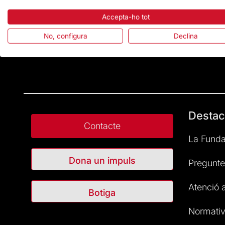
Accepta-ho tot
No, configura
Declina
Destac
Contacte
La Funda
Dona un impuls
Pregunte
Atenció a
Botiga
Normativ