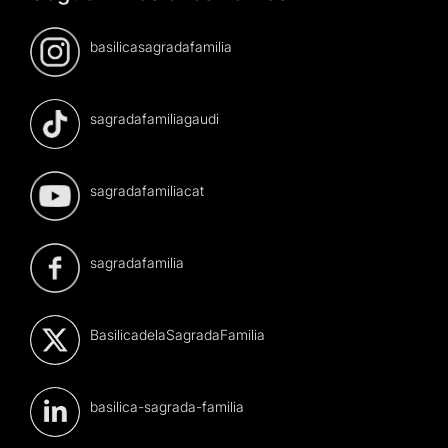
basilicasagradafamilia
sagradafamiliagaudi
sagradafamiliacat
sagradafamilia
BasilicadelaSagradaFamilia
basilica-sagrada-familia