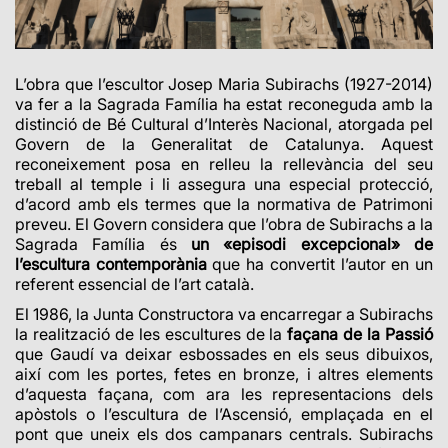
L’obra que l’escultor Josep Maria Subirachs (1927-2014)
va fer a la Sagrada Família ha estat reconeguda amb la
distinció de Bé Cultural d’Interès Nacional, atorgada pel
Govern de la Generalitat de Catalunya. Aquest
reconeixement posa en relleu la rellevància del seu
treball al temple i li assegura una especial protecció,
d’acord amb els termes que la normativa de Patrimoni
preveu. El Govern considera que l’obra de Subirachs a la
Sagrada Família és
un «episodi excepcional» de
l’escultura contemporània
que ha convertit l’autor en un
referent essencial de l’art català.
El 1986, la Junta Constructora va encarregar a Subirachs
la realització de les escultures de la
façana de la Passió
que Gaudí va deixar esbossades en els seus dibuixos,
així com les portes, fetes en bronze, i altres elements
d’aquesta façana, com ara les representacions dels
apòstols o l’escultura de l’Ascensió, emplaçada en el
pont que uneix els dos campanars centrals. Subirachs