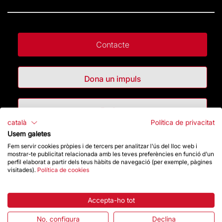
Contacte
Dona un impuls
Botiga
català
Política de privacitat
Usem galetes
Destacats
Fem servir cookies pròpies i de tercers per analitzar l'ús del lloc web i
mostrar-te publicitat relacionada amb les teves preferències en funció d'un
perfil elaborat a partir dels teus hàbits de navegació (per exemple, pàgines
La Fundació
visitades).
Política de cookies
Preguntes freqüents
Accepta-ho tot
Atenció al Visitant
No, configura
Declina