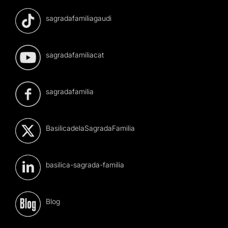
sagradafamiliagaudi
sagradafamiliacat
sagradafamilia
BasilicadelaSagradaFamilia
basilica-sagrada-familia
Blog