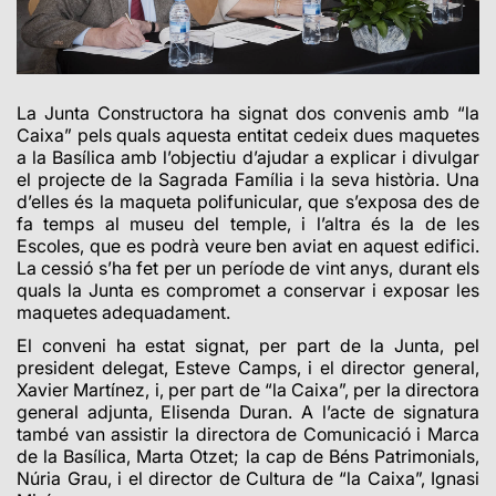
La Junta Constructora ha signat dos convenis amb “la
Caixa” pels quals aquesta entitat cedeix dues maquetes
a la Basílica amb l’objectiu d’ajudar a explicar i divulgar
el projecte de la Sagrada Família i la seva història. Una
d’elles és la maqueta polifunicular, que s’exposa des de
fa temps al museu del temple, i l’altra és la de les
Escoles, que es podrà veure ben aviat en aquest edifici.
La cessió s’ha fet per un període de vint anys, durant els
quals la Junta es compromet a conservar i exposar les
maquetes adequadament.
El conveni ha estat signat, per part de la Junta, pel
president delegat, Esteve Camps, i el director general,
Xavier Martínez, i, per part de “la Caixa”, per la directora
general adjunta, Elisenda Duran. A l’acte de signatura
també van assistir la directora de Comunicació i Marca
de la Basílica, Marta Otzet; la cap de Béns Patrimonials,
Núria Grau, i el director de Cultura de “la Caixa”, Ignasi