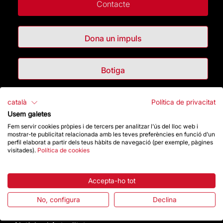
Contacte
Dona un impuls
Botiga
català
Política de privacitat
Destacats
Usem galetes
Fem servir cookies pròpies i de tercers per analitzar l'ús del lloc web i
La Fundació
mostrar-te publicitat relacionada amb les teves preferències en funció d'un
perfil elaborat a partir dels teus hàbits de navegació (per exemple, pàgines
visitades).
Política de cookies
Preguntes freqüents
Atenció al Visitant
Accepta-ho tot
No, configura
Declina
Normativa i condicions de compra