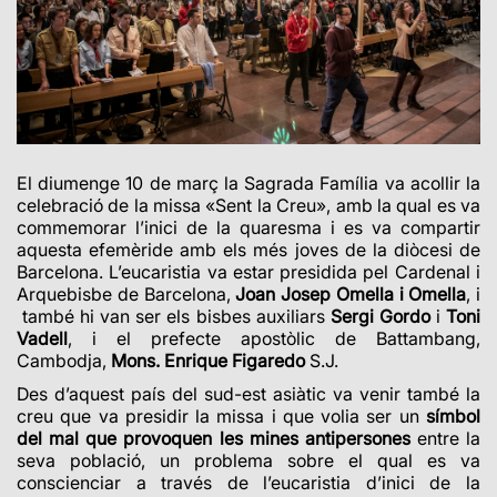
El diumenge 10 de març la Sagrada Família va acollir la
celebració de la missa «Sent la Creu», amb la qual es va
commemorar l’inici de la quaresma i es va compartir
aquesta efemèride amb els més joves de la diòcesi de
Barcelona. L’eucaristia va estar presidida pel Cardenal i
Arquebisbe de Barcelona,
Joan Josep Omella i Omella
, i
també hi van ser els bisbes auxiliars
Sergi Gordo
i
Toni
Vadell
, i el prefecte apostòlic de Battambang,
Cambodja,
Mons. Enrique Figaredo
S.J.
Des d’aquest país del sud-est asiàtic va venir també la
creu que va presidir la missa i que volia ser un
símbol
del mal que provoquen les mines antipersones
entre la
seva població, un problema sobre el qual es va
conscienciar a través de l’eucaristia d’inici de la