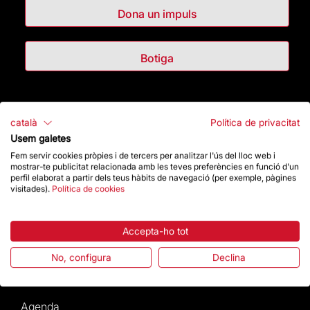
Dona un impuls
Botiga
Destacats
català
Política de privacitat
Usem galetes
La Fundació
Fem servir cookies pròpies i de tercers per analitzar l'ús del lloc web i
mostrar-te publicitat relacionada amb les teves preferències en funció d'un
Preguntes freqüents
perfil elaborat a partir dels teus hàbits de navegació (per exemple, pàgines
visitades).
Política de cookies
Atenció al Visitant
Accepta-ho tot
Normativa i condicions de compra
No, configura
Declina
Notícies i Actualitat
Agenda