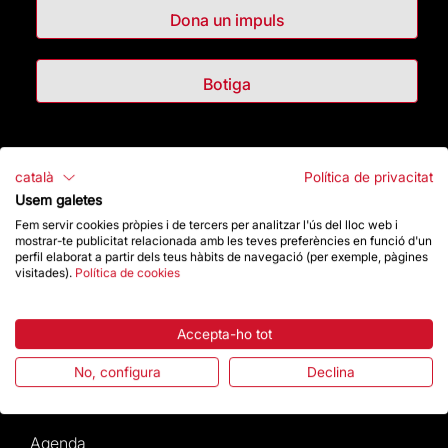
Dona un impuls
Botiga
Destacats
català
Política de privacitat
Usem galetes
La Fundació
Fem servir cookies pròpies i de tercers per analitzar l'ús del lloc web i
mostrar-te publicitat relacionada amb les teves preferències en funció d'un
Preguntes freqüents
perfil elaborat a partir dels teus hàbits de navegació (per exemple, pàgines
visitades).
Política de cookies
Atenció al Visitant
Accepta-ho tot
Normativa i condicions de compra
No, configura
Declina
Notícies i Actualitat
Agenda