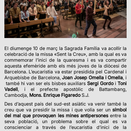
El diumenge 10 de març la Sagrada Família va acollir la
celebració de la missa «Sent la Creu», amb la qual es va
commemorar l’inici de la quaresma i es va compartir
aquesta efemèride amb els més joves de la diòcesi de
Barcelona. L’eucaristia va estar presidida pel Cardenal i
Arquebisbe de Barcelona,
Joan Josep Omella i Omella
, i
també hi van ser els bisbes auxiliars
Sergi Gordo
i
Toni
Vadell
, i el prefecte apostòlic de Battambang,
Cambodja,
Mons. Enrique Figaredo
S.J.
Des d’aquest país del sud-est asiàtic va venir també la
creu que va presidir la missa i que volia ser un
símbol
del mal que provoquen les mines antipersones
entre la
seva població, un problema sobre el qual es va
conscienciar a través de l’eucaristia d’inici de la