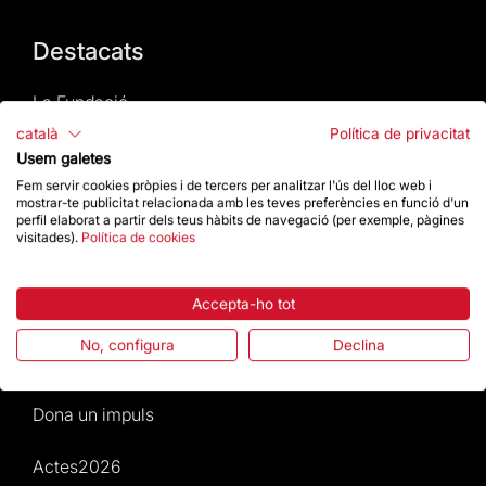
Destacats
La Fundació
català
Política de privacitat
Preguntes freqüents
Usem galetes
Fem servir cookies pròpies i de tercers per analitzar l'ús del lloc web i
mostrar-te publicitat relacionada amb les teves preferències en funció d'un
Atenció al Visitant
perfil elaborat a partir dels teus hàbits de navegació (per exemple, pàgines
visitades).
Política de cookies
Normativa i condicions de compra
Accepta-ho tot
Notícies i Actualitat
No, configura
Declina
Agenda
Dona un impuls
Actes2026