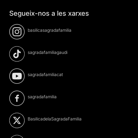
Segueix-nos a les xarxes
basilicasagradafamilia
sagradafamiliagaudi
sagradafamiliacat
sagradafamilia
BasilicadelaSagradaFamilia