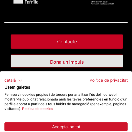
Contacte
Dona un impuls
Botiga
català
Política de privacitat
Usem galetes
Fem servir cookies pròpies i de tercers per analitzar l'ús del lloc web i
mostrar-te publicitat relacionada amb les teves preferències en funció d'un
Destacats
perfil elaborat a partir dels teus hàbits de navegació (per exemple, pàgines
visitades).
Política de cookies
La Fundació
Accepta-ho tot
Preguntes freqüents