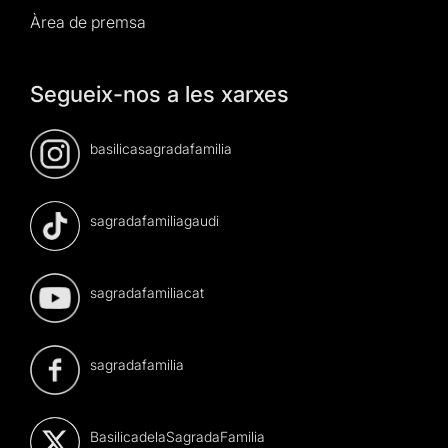
Àrea de premsa
Segueix-nos a les xarxes
basilicasagradafamilia
sagradafamiliagaudi
sagradafamiliacat
sagradafamilia
BasilicadelaSagradaFamilia