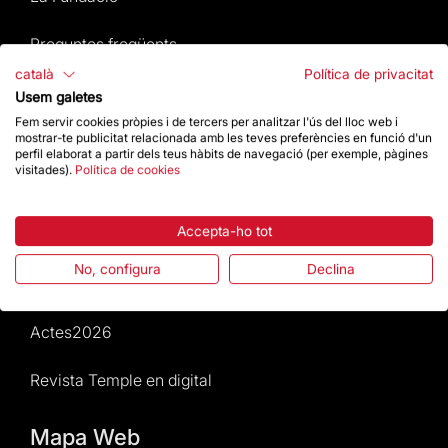
Preguntes freqüents
català
Política de privacitat
Atenció al Visitant
Usem galetes
Fem servir cookies pròpies i de tercers per analitzar l'ús del lloc web i
Normativa i condicions de compra
mostrar-te publicitat relacionada amb les teves preferències en funció d'un
perfil elaborat a partir dels teus hàbits de navegació (per exemple, pàgines
visitades).
Política de cookies
Notícies i Actualitat
Accepta-ho tot
Agenda
No, configura
Declina
Dona un impuls
Actes2026
Revista Temple en digital
Mapa Web