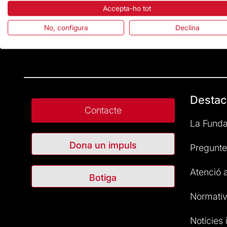
Accepta-ho tot
No, configura
Declina
Destac
Contacte
La Funda
Dona un impuls
Pregunte
Atenció a
Botiga
Normativ
Notícies i