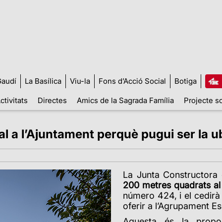
audí
La Basílica
Viu-la
Fons d’Acció Social
Botiga
ctivitats
Directes
Amics de la Sagrada Família
Projecte so
al a l’Ajuntament perquè pugui ser la u
La Junta Constructora 
200 metres quadrats al 
número 424, i el cedirà
oferir a l’Agrupament Es
Aquesta és la propo