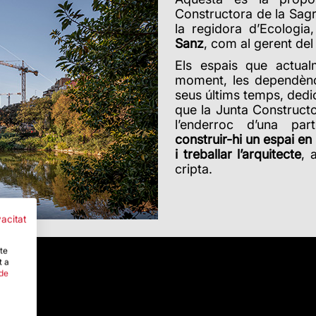
Constructora de la Sag
la regidora d’Ecologia,
Sanz
, com al gerent del 
Els espais que actua
moment, les dependènci
seus últims temps, dedi
que la Junta Constructo
l’enderroc d’una par
construir-hi un espai e
i treballar l’arquitecte
, 
cripta.
vacitat
-te
t a
 de