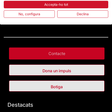
Accepta-ho tot
No, configura
Declina
Contacte
Dona un impuls
Botiga
Destacats