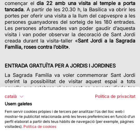
començar el
dia 22 amb una visita al temple a porta
tancada
. A partir de les 20.30 h, la Basílica va obrir les
portes per oferir una visita a la llum del capvespre a les
persones guanyadores del sorteig de les 180 entrades.
Les persones afortunades van poder gaudir d’aquesta
visita i van poder observar la decoració de Sant Jordi
creada durant la visita-taller «
Sant Jordi a la Sagrada
Família, roses contra l’oblit
»
.
ENTRADA GRATUÏTA PER A JORDIS I JORDINES
La Sagrada Família va voler commemorar Sant Jordi
oferint la possibilitat de visitar aquest espai a tots
aquells que celebren el seu sant en aquesta diada tan
assenyalada. Així doncs, el Dia de Sant Jordi, en l’horari
català
Política de privacitat
d’obertura de la Basílica al públic, hi va haver l’accés
Usem galetes
gratuït i sense necessitat de reserva per a tots els
Jordis,
Fem servir cookies pròpies i de tercers per analitzar l'ús del lloc web i
Jordines, Jorges i Georgines
que volguessin visitar-la.
mostrar-te publicitat relacionada amb les teves preferències en funció d'un
Van poder venir amb un acompanyant.
perfil elaborat a partir dels teus hàbits de navegació (per exemple, pàgines
visitades).
Política de cookies