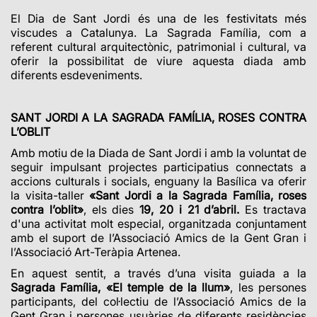
El Dia de Sant Jordi
és una de les festivitats més
viscudes a Catalunya
. La Sagrada Família, com a
referent cultural arquitectònic, patrimonial i cultural, va
oferir la possibilitat de viure aquesta diada amb
diferents esdeveniments.
SANT JORDI A LA SAGRADA FAMÍLIA, ROSES CONTRA
L’OBLIT
Amb motiu de la Diada de Sant Jordi i amb la voluntat de
seguir impulsant projectes participatius connectats a
accions culturals i socials, enguany la Basílica va oferir
la visita-taller
«
Sant Jordi a la Sagrada Família, roses
contra l’oblit
»
, els dies
19, 20 i 21 d’abril.
Es tractava
d'una activitat molt especial, organitzada conjuntament
amb el suport de l’Associació Amics de la Gent Gran i
l’Associació Art-Teràpia Artenea.
En aquest sentit, a través d’una visita guiada a la
Sagrada Família,
«
El temple de la llum
»
, les persones
participants, del col·lectiu de l’Associació Amics de la
Gent Gran i persones usuàries de diferents residències