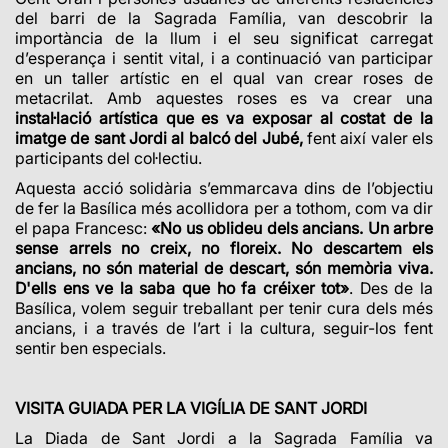
del barri de la Sagrada Família, van descobrir la
importància de la llum i el seu significat carregat
d’esperança i sentit vital, i a continuació van participar
en un taller artístic en el qual van crear roses de
metacrilat. Amb aquestes roses es va crear una
instal·lació artística que es va exposar
al costat de la
imatge de sant Jordi al balcó del
Jubé,
fent així valer els
participants del col·lectiu.
Aquesta acció solidària s’emmarcava dins de l’objectiu
de fer la Basílica més acollidora per a tothom, com va dir
el papa Francesc:
«
No us oblideu dels ancians. Un arbre
sense arrels no creix, no floreix. No descartem els
ancians, no són material de descart, són memòria viva.
D'ells ens ve la saba que ho fa créixer tot
»
. Des de la
Basílica, volem seguir treballant per tenir cura dels més
ancians, i a través de l’art i la cultura, seguir-los fent
sentir ben especials.
VISITA GUIADA PER LA VIGÍLIA DE SANT JORDI
La Diada de Sant Jordi a la Sagrada Família va