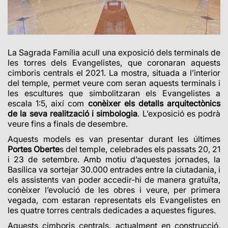
La Sagrada Família acull una exposició dels terminals de
les torres dels Evangelistes, que coronaran aquests
cimboris centrals el 2021. La mostra, situada a l’interior
del temple, permet veure com seran aquests terminals i
les escultures que simbolitzaran els Evangelistes a
escala 1:5, així com
conèixer els detalls arquitectònics
de la seva realització i simbologia
. L’exposició es podrà
veure fins a finals de desembre.
Aquests models es van presentar durant les últimes
Portes Oberte
s del temple, celebrades els passats 20, 21
i 23 de setembre. Amb motiu d’aquestes jornades, la
Basílica va sortejar 30.000 entrades entre la ciutadania, i
els assistents van poder accedir-hi de manera gratuïta,
conèixer l’evolució de les obres i veure, per primera
vegada, com estaran representats els Evangelistes en
les quatre torres centrals dedicades a aquestes figures.
Aquests cimboris centrals, actualment en construcció,