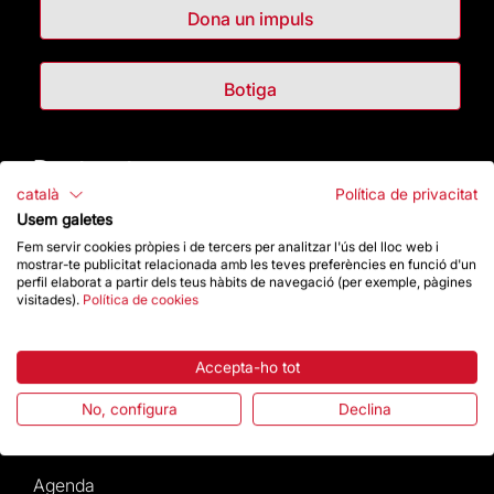
Dona un impuls
Botiga
Destacats
català
Política de privacitat
La Fundació
Usem galetes
Fem servir cookies pròpies i de tercers per analitzar l'ús del lloc web i
mostrar-te publicitat relacionada amb les teves preferències en funció d'un
Preguntes freqüents
perfil elaborat a partir dels teus hàbits de navegació (per exemple, pàgines
visitades).
Política de cookies
Atenció al Visitant
Accepta-ho tot
Normativa i condicions de compra
No, configura
Declina
Notícies i Actualitat
Agenda