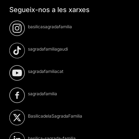
Segueix-nos a les xarxes
basilicasagradafamilia
sagradafamiliagaudi
sagradafamiliacat
sagradafamilia
BasilicadelaSagradaFamilia
basilica-sagrada-familia