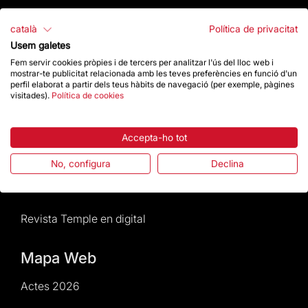
Atenció al Visitant
català
Política de privacitat
Usem galetes
Normativa i condicions de compra
Fem servir cookies pròpies i de tercers per analitzar l'ús del lloc web i
mostrar-te publicitat relacionada amb les teves preferències en funció d'un
perfil elaborat a partir dels teus hàbits de navegació (per exemple, pàgines
Notícies i Actualitat
visitades).
Política de cookies
Agenda
Accepta-ho tot
Dona un impuls
No, configura
Declina
Actes2026
Revista Temple en digital
Mapa Web
Actes 2026