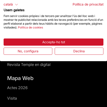
català
Política de privacitat
Normativa i condicions de compra
Usem galetes
Fem servir cookies pròpies i de tercers per analitzar l'ús del lloc web i
Notícies i Actualitat
mostrar-te publicitat relacionada amb les teves preferències en funció d'un
perfil elaborat a partir dels teus hàbits de navegació (per exemple, pàgines
visitades).
Política de cookies
Agenda
Dona un impuls
Accepta-ho tot
No, configura
Declina
Actes2026
Revista Temple en digital
Mapa Web
Actes 2026
Visita