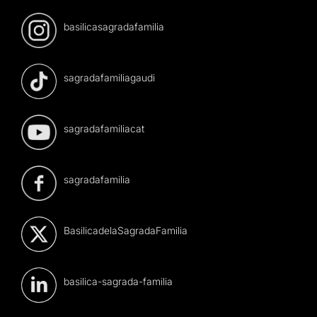
basilicasagradafamilia
sagradafamiliagaudi
sagradafamiliacat
sagradafamilia
BasilicadelaSagradaFamilia
basilica-sagrada-familia