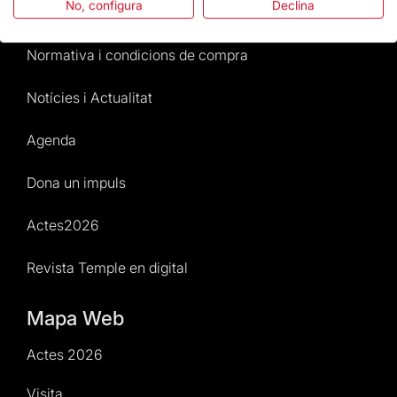
No, configura
Declina
Atenció al Visitant
Normativa i condicions de compra
Notícies i Actualitat
Agenda
Dona un impuls
Actes2026
Revista Temple en digital
Mapa Web
Actes 2026
Visita