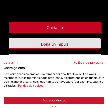
Contacte
Dona un impuls
Botiga
català
Política de privacitat
Usem galetes
Fem servir cookies pròpies i de tercers per analitzar l'ús del lloc web i
Destacats
mostrar-te publicitat relacionada amb les teves preferències en funció d'un
perfil elaborat a partir dels teus hàbits de navegació (per exemple, pàgines
visitades).
Política de cookies
La Fundació
Preguntes freqüents
Accepta-ho tot