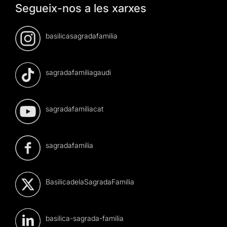
Segueix-nos a les xarxes
basilicasagradafamilia
sagradafamiliagaudi
sagradafamiliacat
sagradafamilia
BasilicadelaSagradaFamilia
basilica-sagrada-familia