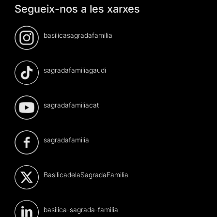
Segueix-nos a les xarxes
basilicasagradafamilia
sagradafamiliagaudi
sagradafamiliacat
sagradafamilia
BasilicadelaSagradaFamilia
basilica-sagrada-familia