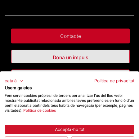
Contacte
Dona un impuls
Botiga
català
Política de privacitat
Usem galetes
Fem servir cookies pròpies i de tercers per analitzar l'ús del lloc web i
Destacats
mostrar-te publicitat relacionada amb les teves preferències en funció d'un
perfil elaborat a partir dels teus hàbits de navegació (per exemple, pàgines
visitades).
Política de cookies
La Fundació
Preguntes freqüents
Accepta-ho tot