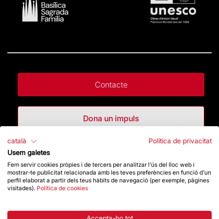
Contacte
Dona un impuls
català
Política de privacitat
Botiga
Usem galetes
Fem servir cookies pròpies i de tercers per analitzar l'ús del lloc web i
mostrar-te publicitat relacionada amb les teves preferències en funció d'un
perfil elaborat a partir dels teus hàbits de navegació (per exemple, pàgines
Destacats
visitades).
Política de cookies
La Fundació
Accepta-ho tot