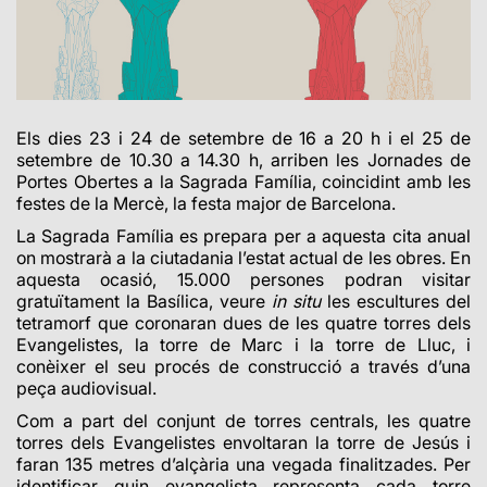
Els dies 23 i 24 de setembre de 16 a 20 h i el 25 de
setembre de 10.30 a 14.30 h, arriben les Jornades de
Portes Obertes a la Sagrada Família, coincidint amb les
festes de la Mercè, la festa major de Barcelona.
La Sagrada Família es prepara per a aquesta cita anual
on mostrarà a la ciutadania l’estat actual de les obres. En
aquesta ocasió, 15.000 persones podran visitar
gratuïtament la Basílica,
veure
in situ
les escultures del
tetramorf que coronaran
dues de les quatre torres dels
Evangelistes,
la torre de Marc i la torre de Lluc, i
conèixer el seu procés de construcció a través d’una
peça audiovisual.
Com a part del conjunt de torres centrals, les quatre
torres dels Evangelistes envoltaran la torre de Jesús i
faran 135 metres d’alçària una vegada finalitzades. Per
identificar quin evangelista representa cada torre