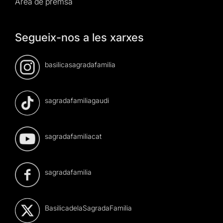
Àrea de premsa
Segueix-nos a les xarxes
basilicasagradafamilia
sagradafamiliagaudi
sagradafamiliacat
sagradafamilia
BasilicadelaSagradaFamilia