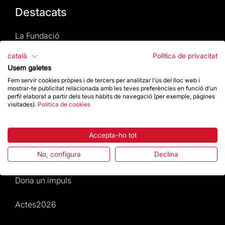
Destacats
La Fundació
català
Política de privacitat
Preguntes freqüents
Usem galetes
Fem servir cookies pròpies i de tercers per analitzar l'ús del lloc web i
Atenció al Visitant
mostrar-te publicitat relacionada amb les teves preferències en funció d'un
perfil elaborat a partir dels teus hàbits de navegació (per exemple, pàgines
visitades).
Política de cookies
Normativa i condicions de compra
Notícies i Actualitat
Accepta-ho tot
No, configura
Declina
Agenda
Dona un impuls
Actes2026