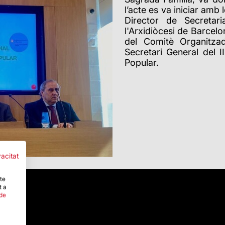
l’acte es va iniciar amb 
Director de
S
ecretar
l'Arxidiòcesi de Barcel
del Comitè Organitza
Secretari General del 
Popular.
vacitat
-te
t a
 de