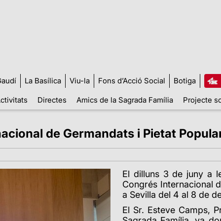
audí
La Basílica
Viu-la
Fons d’Acció Social
Botiga
ctivitats
Directes
Amics de la Sagrada Família
Projecte so
acional de Germandats i Pietat Popular 
El dilluns 3 de juny a l
Congrés Internacional d
a Sevilla del 4 al 8 de
El Sr. Esteve Camps, P
Sagrada Família, va don