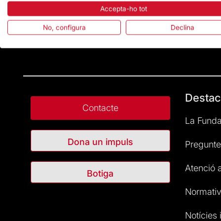
Accepta-ho tot
No, configura
Declina
Destac
Contacte
La Funda
Dona un impuls
Pregunte
Atenció a
Botiga
Normativ
Notícies i