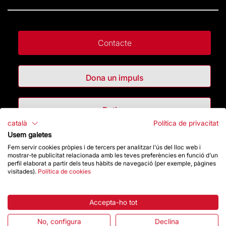
Contacte
Dona un impuls
Botiga
català
Política de privacitat
Usem galetes
Destacats
Fem servir cookies pròpies i de tercers per analitzar l'ús del lloc web i
mostrar-te publicitat relacionada amb les teves preferències en funció d'un
perfil elaborat a partir dels teus hàbits de navegació (per exemple, pàgines
La Fundació
visitades).
Política de cookies
Preguntes freqüents
Accepta-ho tot
Atenció al Visitant
No, configura
Declina