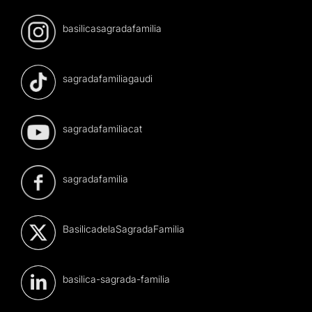
basilicasagradafamilia
sagradafamiliagaudi
sagradafamiliacat
sagradafamilia
BasilicadelaSagradaFamilia
basilica-sagrada-familia