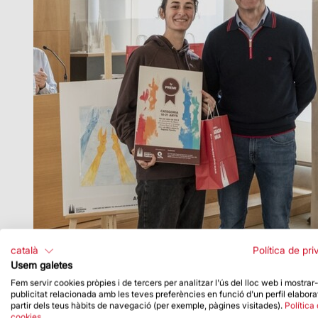
reunit per deliberar, també han pogut gaudir d’un
català
Política de pri
Usem galetes
L’acte d’entrega de premis s’ha celebrat al claus
Fem servir cookies pròpies i de tercers per analitzar l'ús del lloc web i mostrar
publicitat relacionada amb les teves preferències en funció d'un perfil elabora
partir dels teus hàbits de navegació (per exemple, pàgines visitades).
Política
cookies