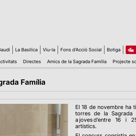
audí
La Basílica
Viu-la
Fons d’Acció Social
Botiga
ctivitats
Directes
Amics de la Sagrada Família
Projecte so
grada Família
El 18 de novembre ha ti
torres de la Sagrada F
a joves d’entre 16 i
artístics.
El concurs consistia e