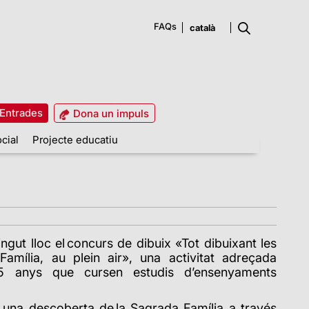
FAQs
Entrades
Dona un impuls
cial
Projecte educatiu
ngut lloc el concurs de dibuix «Tot dibuixant les
amília, au plein air», una activitat adreçada
 25 anys que cursen estudis d’ensenyaments
n una descoberta de la Sagrada Família a través