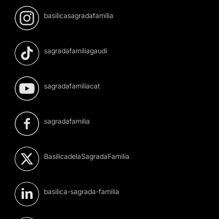
basilicasagradafamilia
sagradafamiliagaudi
sagradafamiliacat
sagradafamilia
BasilicadelaSagradaFamilia
basilica-sagrada-familia