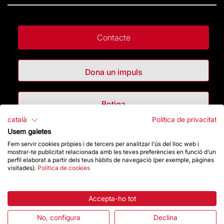
Contacte
Dona un impuls
Botiga
català
Política de privacitat
Usem galetes
Destacats
Fem servir cookies pròpies i de tercers per analitzar l'ús del lloc web i
mostrar-te publicitat relacionada amb les teves preferències en funció d'un
perfil elaborat a partir dels teus hàbits de navegació (per exemple, pàgines
La Fundació
visitades).
Política de cookies
Preguntes freqüents
Accepta-ho tot
Atenció al Visitant
No, configura
Declina