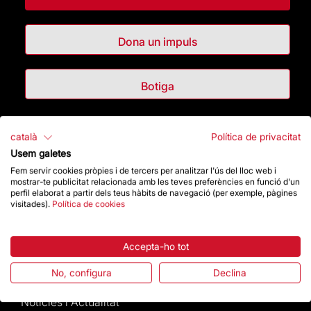
Dona un impuls
Botiga
Destacats
català
Política de privacitat
Usem galetes
La Fundació
Fem servir cookies pròpies i de tercers per analitzar l'ús del lloc web i
mostrar-te publicitat relacionada amb les teves preferències en funció d'un
perfil elaborat a partir dels teus hàbits de navegació (per exemple, pàgines
Preguntes freqüents
visitades).
Política de cookies
Atenció al Visitant
Accepta-ho tot
Normativa i condicions de compra
No, configura
Declina
Notícies i Actualitat