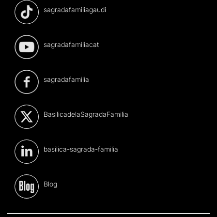
sagradafamiliagaudi
sagradafamiliacat
sagradafamilia
BasilicadelaSagradaFamilia
basilica-sagrada-familia
Blog