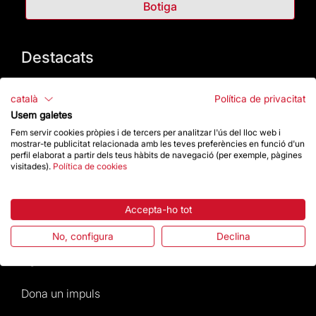
Botiga
Destacats
La Fundació
català
Política de privacitat
Usem galetes
Preguntes freqüents
Fem servir cookies pròpies i de tercers per analitzar l'ús del lloc web i
mostrar-te publicitat relacionada amb les teves preferències en funció d'un
perfil elaborat a partir dels teus hàbits de navegació (per exemple, pàgines
Atenció al Visitant
visitades).
Política de cookies
Normativa i condicions de compra
Accepta-ho tot
Notícies i Actualitat
No, configura
Declina
Agenda
Dona un impuls