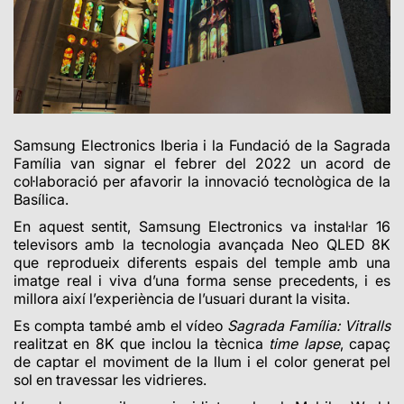
Samsung Electronics Iberia i la Fundació de la Sagrada
Família van signar el febrer del 2022 un acord de
col·laboració per afavorir la innovació tecnològica de la
Basílica.
En aquest sentit, Samsung Electronics va instal·lar 16
televisors amb la tecnologia avançada
Neo QLED 8K
que reprodueix diferents espais del temple amb una
imatge real i viva d’una forma sense precedents, i es
millora així l’experiència de l’usuari durant la visita.
Es compta també amb el vídeo
Sagrada Família: Vitralls
realitzat en 8K que inclou la tècnica
time lapse
,
capaç
de captar el moviment de la llum i el color generat pel
sol en travessar les vidrieres.