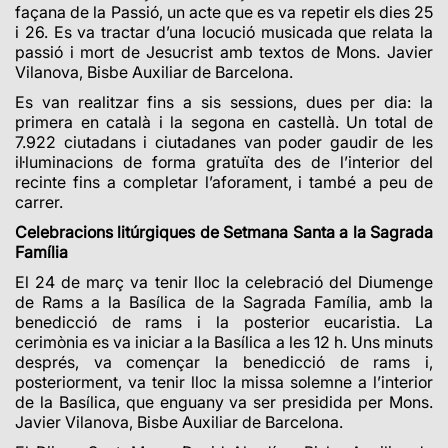
façana de la Passió, un acte que es va repetir els dies 25
i 26. Es va tractar d’una locució musicada que relata la
passió i mort de Jesucrist amb textos de Mons. Javier
Vilanova, Bisbe Auxiliar de Barcelona.
Es van realitzar fins a sis sessions, dues per dia: la
primera en català i la segona en castellà. Un total de
7.922 ciutadans i ciutadanes van poder gaudir de
les
il·luminacions de forma gratuïta des de l’interior del
recinte fins a completar l’aforament, i també a peu de
carrer.
Celebracions litúrgiques de Setmana Santa a la Sagrada
Família
El 24 de març va tenir lloc la celebració del Diumenge
de Rams a la Basílica de la Sagrada Família, amb la
benedicció de rams i la posterior eucaristia. La
cerimònia es va iniciar a la Basílica a les 12 h. Uns minuts
després, va començar la benedicció de rams i,
posteriorment, va tenir lloc la missa solemne a l’interior
de la Basílica, que enguany va ser presidida per Mons.
Javier Vilanova, Bisbe Auxiliar de Barcelona.