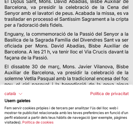
El Dijous Sant, Mons. David Abadías, Bisbe Auxiliar de
Barcelona, va presidir la celebració de la Cena del
Senyor amb el lavatori de peus. Acabada la missa, es va
traslladar en processó el Santíssim Sagrament a la cripta
per a l’adoració dels fidels.
Enguany, la commemoració de la Passió del Senyor a la
Basílica de la Sagrada Família del Divendres Sant va ser
oficiada per Mons. David Abadías, Bisbe Auxiliar de
Barcelona. A les 21 h, va tenir lloc el Via Crucis davant la
façana de la Passió.
El dissabte 30 de març, Mons. Javier Vilanova, Bisbe
Auxiliar de Barcelona, va presidir la celebració de la
solemne Vetlla Pasqual amb la tradicional encesa del foc
nou, el ciri pasqual i la benedicció de la nova aigua
davant la façana del Naixement.
català
Política de privacitat
El 31 de març va tenir lloc la missa internacional del
Usem galetes
Diumenge de Pasqua, que va ser presidida per Mn.
Fem servir cookies pròpies i de tercers per analitzar l'ús del lloc web i
Josep Maria Turull, Rector de la Basílica. Un acte que va
mostrar-te publicitat relacionada amb les teves preferències en funció d'un
posar fi a les celebracions litúrgiques de Setmana Santa.
perfil elaborat a partir dels teus hàbits de navegació (per exemple, pàgines
visitades).
Política de cookies