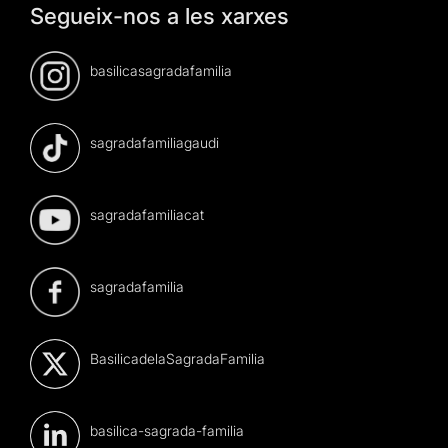
Segueix-nos a les xarxes
basilicasagradafamilia
sagradafamiliagaudi
sagradafamiliacat
sagradafamilia
BasilicadelaSagradaFamilia
basilica-sagrada-familia