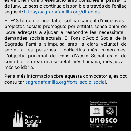
es va oferir una presentació amb consultes el passat 13
de juny. La sessió continua disponible a través de l’enllaç
següent:
https://sagradafamilia.org/directes
.
El FAS té com a finalitat el cofinançament d’iniciatives i
projectes socials promoguts per entitats sense ànim de
lucre adreçats a ajudar a respondre les necessitats i
demandes socials actuals. El Fons d’Acció Social de la
Sagrada Família s’impulsa amb la clara voluntat de
servei a les persones i col·lectius més vulnerables.
L'objectiu principal del Fons d'Acció Social és el de
contribuir a crear una societat més humana, més justa i
més solidària.
Per a més informació sobre aquesta convocatòria, es pot
consultar
sagradafamilia.org/fons-accio-social
.