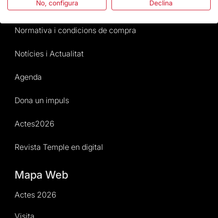
No, configura
Declina
Atenció al Visitant
Normativa i condicions de compra
Notícies i Actualitat
Agenda
Dona un impuls
Actes2026
Revista Temple en digital
Mapa Web
Actes 2026
Visita