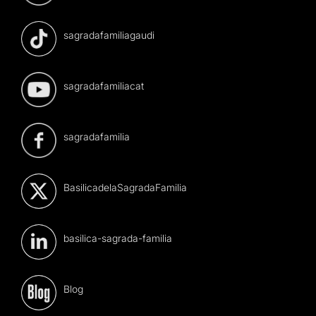
sagradafamiliagaudi
sagradafamiliacat
sagradafamilia
BasilicadelaSagradaFamilia
basilica-sagrada-familia
Blog