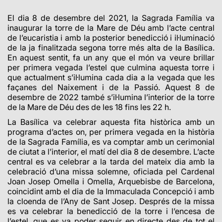
El dia 8 de desembre del 2021, la Sagrada Família va
inaugurar la torre de la Mare de Déu amb l’acte central
de l’eucaristia i amb la posterior benedicció i il·luminació
de la ja finalitzada segona torre més alta de la Basílica.
En aquest sentit, fa un any que el món va veure brillar
per primera vegada l’estel que culmina aquesta torre i
que actualment s’il·lumina cada dia a la vegada que les
façanes del Naixement i de la Passió.
Aquest 8 de
desembre de 2022 també s’il·lumina l’interior de la torre
de la Mare de Déu des de les 18 fins les 22 h.
La Basílica va celebrar aquesta fita històrica amb un
programa d’actes on, per primera vegada en la història
de la Sagrada Família, es va comptar amb un cerimonial
de ciutat a l’interior, el matí del dia 8 de desembre. L’acte
central es va celebrar a la tarda del mateix dia amb la
celebració d’una missa solemne, oficiada pel Cardenal
Joan Josep Omella i Omella, Arquebisbe de Barcelona,
coincidint amb el dia de la Immaculada Concepció i amb
la cloenda de l’Any de Sant Josep. Després de la missa
es va celebrar la benedicció de la torre i l’encesa de
l’estel, que es va poder seguir en directe des de tot el