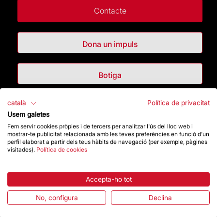
Contacte
Dona un impuls
Botiga
català
Política de privacitat
Destacats
Usem galetes
Fem servir cookies pròpies i de tercers per analitzar l'ús del lloc web i
La Fundació
mostrar-te publicitat relacionada amb les teves preferències en funció d'un
perfil elaborat a partir dels teus hàbits de navegació (per exemple, pàgines
visitades).
Política de cookies
Preguntes freqüents
Atenció al Visitant
Accepta-ho tot
No, configura
Declina
Normativa i condicions de compra