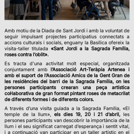
Amb motiu de la Diada de Sant Jordi i amb la voluntat de
seguir impulsant projectes participatius connectats a
accions culturals i socials, enguany la Basílica ofereix la
visita-taller titulada
«Sant Jordi a la Sagrada Família,
roses contra l’oblit».
Es tracta d'una activitat molt especial, organitzada
conjuntament amb
l’Associació Art-Teràpia Artenea i
amb el suport de l’Associació Amics de la Gent Gran de
les residències del barri de la Sagrada Família
,
on les
persones participants crearan una peça artística
col·laborativa de gran format pintant roses de metacrilat
de diferents formes i de diferents colors.
A través d’una visita guiada a la Sagrada Família, «El
temple de la llum»,
els dies 19, 20 i 21 d’abril,
les
persones participants van descobrir la importància de la
llum i el seu significat carregat d’esperança i sentit vital,
i a continuació van participar en un taller artístic en el