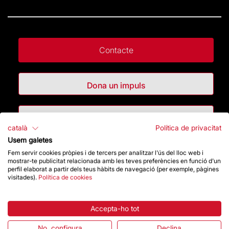
Contacte
Dona un impuls
Botiga
català
Política de privacitat
Usem galetes
Destacats
Fem servir cookies pròpies i de tercers per analitzar l'ús del lloc web i
mostrar-te publicitat relacionada amb les teves preferències en funció d'un
perfil elaborat a partir dels teus hàbits de navegació (per exemple, pàgines
visitades).
Política de cookies
La Fundació
Preguntes freqüents
Accepta-ho tot
Atenció al Visitant
No, configura
Declina