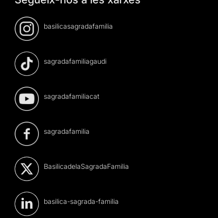
basilicasagradafamilia
sagradafamiliagaudi
sagradafamiliacat
sagradafamilia
BasilicadelaSagradaFamilia
basilica-sagrada-familia