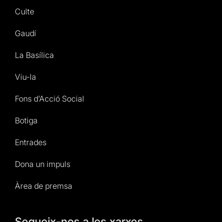
Culte
Gaudí
La Basílica
Viu-la
Fons d’Acció Social
Botiga
Entrades
Dona un impuls
Àrea de premsa
Segueix-nos a les xarxes