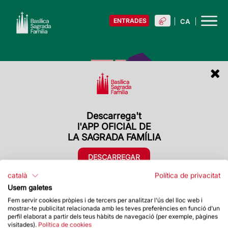
ENTRADES
Descarrega't
Descarrega't
l'APP OFICIAL DE
l'APP OFICIAL DE
LA SAGRADA FAMÍLIA
LA SAGRADA FAMÍLIA
DESCARREGAR
DESCARREGAR
català
Política de privacitat
Usem galetes
Fem servir cookies pròpies i de tercers per analitzar l'ús del lloc web i
mostrar-te publicitat relacionada amb les teves preferències en funció d'un
perfil elaborat a partir dels teus hàbits de navegació (per exemple, pàgines
visitades).
Política de cookies