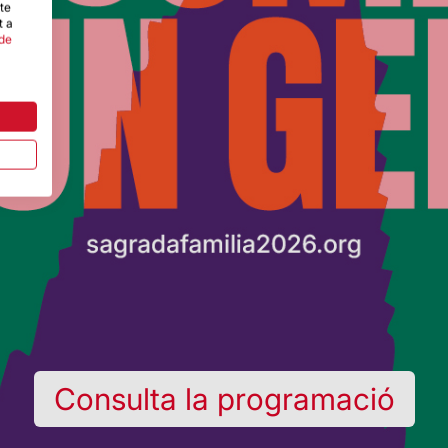
-te
t a
 de
Consulta la programació