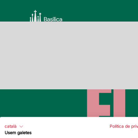
català
Política de pri
Usem galetes