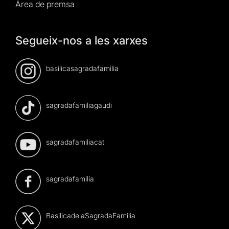
Àrea de premsa
Segueix-nos a les xarxes
basilicasagradafamilia
sagradafamiliagaudi
sagradafamiliacat
sagradafamilia
BasilicadelaSagradaFamilia