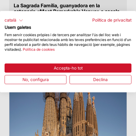
La Sagrada Família, guanyadora en la
categoria «Most Remarkable Venue» a escala
mundial
català
Política de privacitat
Ha estat escollida per votació popular en els
Usem galetes
premis internacionals Best Museums and
Fem servir cookies pròpies i de tercers per analitzar l'ús del lloc web i
Attractions 2020 que organitza Tiqets
mostrar-te publicitat relacionada amb les teves preferències en funció d'un
perfil elaborat a partir dels teus hàbits de navegació (per exemple, pàgines
visitades).
Política de cookies
Accepta-ho tot
No, configura
Declina