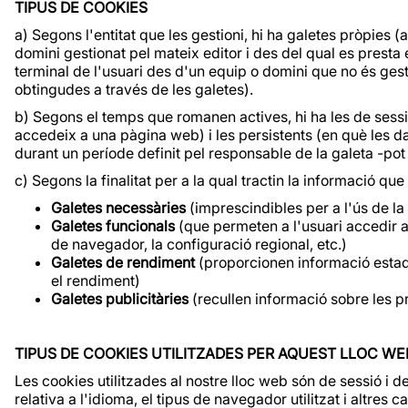
TIPUS DE COOKIES
a) Segons l'entitat que les gestioni, hi ha galetes pròpies 
domini gestionat pel mateix editor i des del qual es presta el
terminal de l'usuari des d'un equip o domini que no és gestio
obtingudes a través de les galetes).
b) Segons el temps que romanen actives, hi ha les de se
accedeix a una pàgina web) i les persistents (en què les 
durant un període definit pel responsable de la galeta -pot
c) Segons la finalitat per a la qual tractin la informació qu
Galetes necessàries
(imprescindibles per a l'ús de la 
Galetes funcionals
(que permeten a l'usuari accedir a
de navegador, la configuració regional, etc.)
Galetes de rendiment
(proporcionen informació estadís
el rendiment)
Galetes publicitàries
(recullen informació sobre les p
TIPUS DE COOKIES UTILITZADES PER AQUEST LLOC WE
Les cookies utilitzades al nostre lloc web són de sessió i
relativa a l'idioma, el tipus de navegador utilitzat i altres 