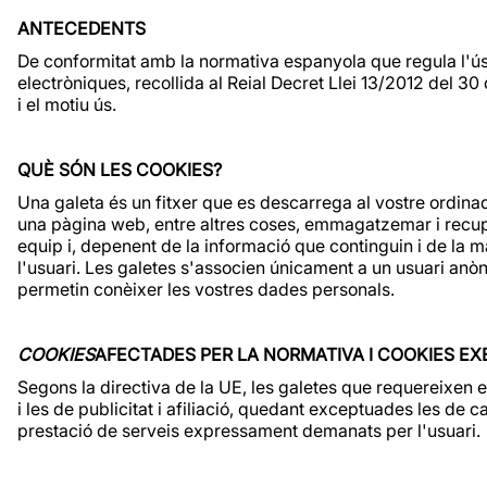
ANTECEDENTS
De conformitat amb la normativa espanyola que regula l'ús
electròniques, recollida al Reial Decret Llei 13/2012 del 3
i el motiu ús.
QUÈ SÓN LES COOKIES?
Una galeta és un fitxer que es descarrega al vostre ordin
una pàgina web, entre altres coses, emmagatzemar i recupe
equip i, depenent de la informació que continguin i de la ma
l'usuari. Les galetes s'associen únicament a un usuari anòn
permetin conèixer les vostres dades personals.
COOKIES
AFECTADES PER LA NORMATIVA I COOKIES E
Segons la directiva de la UE, les galetes que requereixen el
i les de publicitat i afiliació, quedant exceptuades les de c
prestació de serveis expressament demanats per l'usuari.