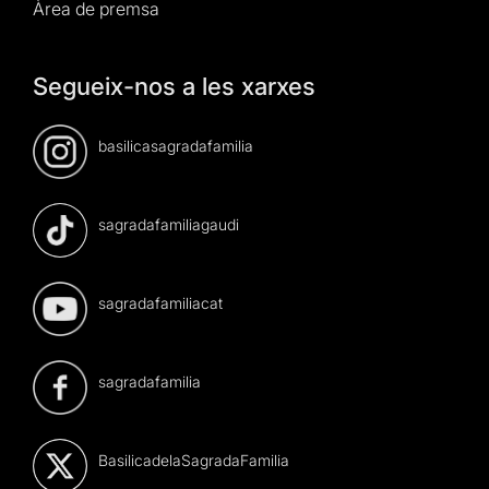
Àrea de premsa
Segueix-nos a les xarxes
basilicasagradafamilia
sagradafamiliagaudi
sagradafamiliacat
sagradafamilia
BasilicadelaSagradaFamilia