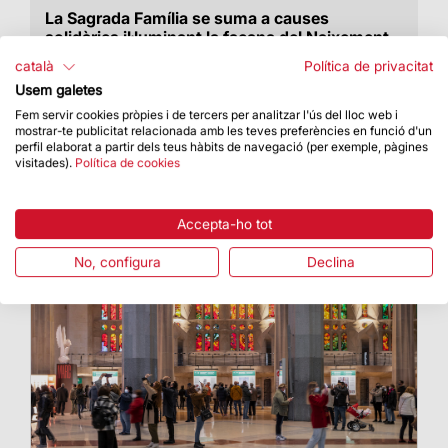
La Sagrada Família se suma a causes
solidàries il·luminant la façana del Naixement
Enguany seran tres il·luminacions per a diferents
català
Política de privacitat
malalties
Usem galetes
Fem servir cookies pròpies i de tercers per analitzar l'ús del lloc web i
mostrar-te publicitat relacionada amb les teves preferències en funció d'un
perfil elaborat a partir dels teus hàbits de navegació (per exemple, pàgines
visitades).
Política de cookies
Accepta-ho tot
No, configura
Declina