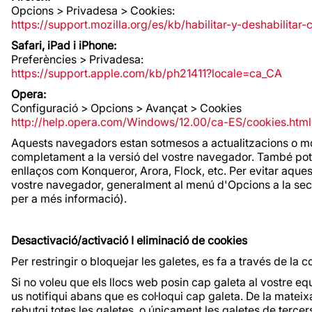
Opcions > Privadesa > Cookies:
https://support.mozilla.org/es/kb/habilitar-y-deshabilitar
Safari, iPad i iPhone:
Preferències > Privadesa:
https://support.apple.com/kb/ph21411?locale=ca_CA
Opera:
Configuració > Opcions > Avançat > Cookies
http://help.opera.com/Windows/12.00/ca-ES/cookies.html
Aquests navegadors estan sotmesos a actualitzacions o mod
completament a la versió del vostre navegador. També pot 
enllaços com Konqueror, Arora, Flock, etc. Per evitar aqu
vostre navegador, generalment al menú d'Opcions a la secc
per a més informació).
Desactivació/activació I eliminació de cookies
Per restringir o bloquejar les galetes, es fa a través de la
Si no voleu que els llocs web posin cap galeta al vostre 
us notifiqui abans que es col·loqui cap galeta. De la mat
rebutgi totes les galetes, o únicament les galetes de terce