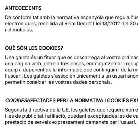
ANTECEDENTS
De conformitat amb la normativa espanyola que regula l'ús
electròniques, recollida al Reial Decret Llei 13/2012 del 3
i el motiu ús.
QUÈ SÓN LES COOKIES?
Una galeta és un fitxer que es descarrega al vostre ordin
una pàgina web, entre altres coses, emmagatzemar i recupe
equip i, depenent de la informació que continguin i de la ma
l'usuari. Les galetes s'associen únicament a un usuari anòn
permetin conèixer les vostres dades personals.
COOKIES
AFECTADES PER LA NORMATIVA I COOKIES E
Segons la directiva de la UE, les galetes que requereixen el
i les de publicitat i afiliació, quedant exceptuades les de c
prestació de serveis expressament demanats per l'usuari.