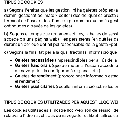
TIPUS DE COOKIES
a) Segons l'entitat que les gestioni, hi ha galetes pròpies 
domini gestionat pel mateix editor i des del qual es presta el
terminal de l'usuari des d'un equip o domini que no és gestio
obtingudes a través de les galetes).
b) Segons el temps que romanen actives, hi ha les de se
accedeix a una pàgina web) i les persistents (en què les 
durant un període definit pel responsable de la galeta -pot
c) Segons la finalitat per a la qual tractin la informació qu
Galetes necessàries
(imprescindibles per a l'ús de la 
Galetes funcionals
(que permeten a l'usuari accedir a
de navegador, la configuració regional, etc.)
Galetes de rendiment
(proporcionen informació estadís
el rendiment)
Galetes publicitàries
(recullen informació sobre les p
TIPUS DE COOKIES UTILITZADES PER AQUEST LLOC WE
Les cookies utilitzades al nostre lloc web són de sessió i
relativa a l'idioma, el tipus de navegador utilitzat i altres 