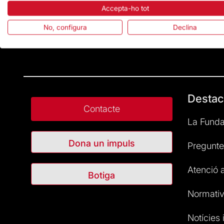
Accepta-ho tot
No, configura
Declina
Destac
Contacte
La Funda
Dona un impuls
Pregunte
Atenció a
Botiga
Normativ
Notícies i