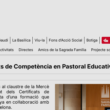
audí
La Basílica
Viu-la
Fons d’Acció Social
Botiga
ctivitats
Directes
Amics de la Sagrada Família
Projecte so
ats de Competència en Pastoral Educati
c al claustre de la Mercè
t dels Certificats de
ta d’una formació que
nya en col·laboració amb
celona.