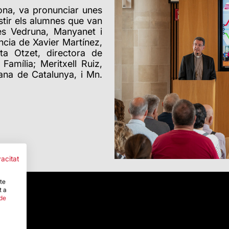
ona, va pronunciar unes
istir els alumnes que van
les Vedruna, Manyanet i
cia de Xavier Martínez,
ta Otzet, directora de
amília; Meritxell Ruiz,
iana de Catalunya, i Mn.
vacitat
-te
t a
 de