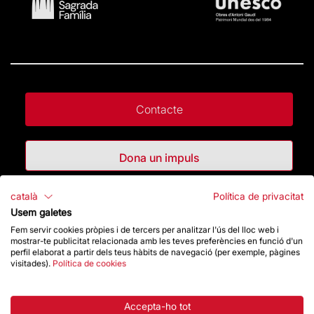
Contacte
Dona un impuls
català
Política de privacitat
Botiga
Usem galetes
Fem servir cookies pròpies i de tercers per analitzar l'ús del lloc web i
mostrar-te publicitat relacionada amb les teves preferències en funció d'un
Destacats
perfil elaborat a partir dels teus hàbits de navegació (per exemple, pàgines
visitades).
Política de cookies
La Fundació
Accepta-ho tot