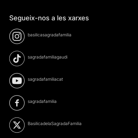
Segueix-nos a les xarxes
basilicasagradafamilia
sagradafamiliagaudi
sagradafamiliacat
sagradafamilia
BasilicadelaSagradaFamilia