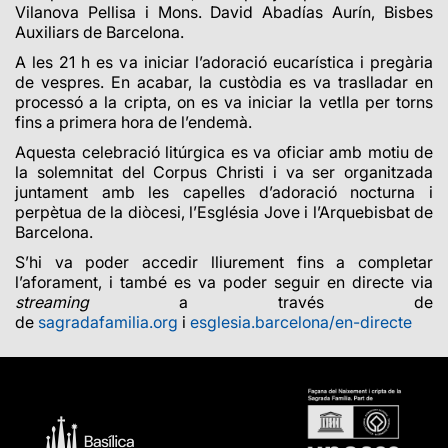
Vilanova Pellisa i Mons. David Abadías Aurín, Bisbes
Auxiliars de Barcelona
.
A les 21 h es va iniciar l’adoració eucarística i pregària
de vespres. En acabar, la custòdia es va traslladar en
processó a la cripta, on es va iniciar la vetlla per torns
fins a primera hora de l’endemà.
Aquesta celebració litúrgica es va oficiar amb motiu de
la solemnitat del Corpus Christi i va ser organitzada
juntament amb les capelles d’adoració nocturna i
perpètua de la diòcesi, l’Església Jove i l’Arquebisbat de
Barcelona.
S’hi va poder accedir lliurement fins a completar
l’aforament, i també es va poder seguir en directe via
streaming
a través de
de
sagradafamilia.org
i
esglesia.barcelona/en-directe