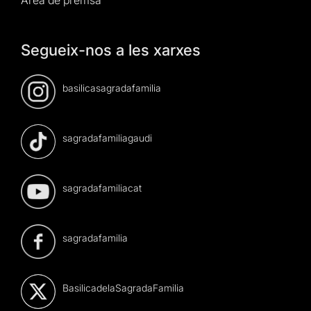
Àrea de premsa
Segueix-nos a les xarxes
basilicasagradafamilia
sagradafamiliagaudi
sagradafamiliacat
sagradafamilia
BasilicadelaSagradaFamilia