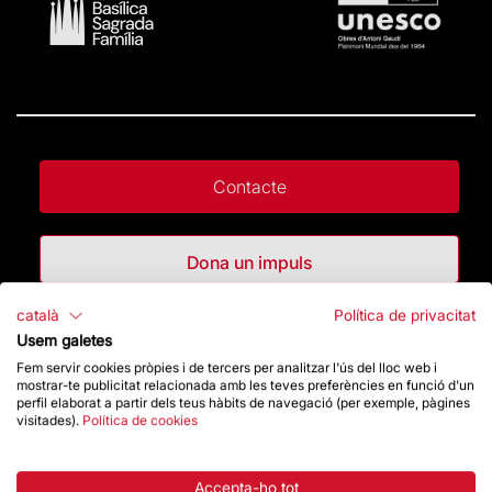
Contacte
Dona un impuls
català
Política de privacitat
Botiga
Usem galetes
Fem servir cookies pròpies i de tercers per analitzar l'ús del lloc web i
mostrar-te publicitat relacionada amb les teves preferències en funció d'un
perfil elaborat a partir dels teus hàbits de navegació (per exemple, pàgines
Destacats
visitades).
Política de cookies
La Fundació
Accepta-ho tot