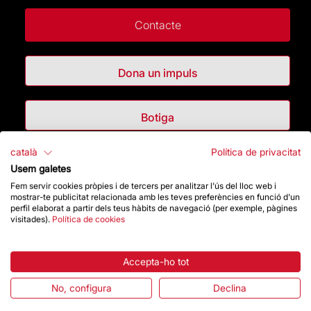
Contacte
Dona un impuls
Botiga
català
Política de privacitat
Destacats
Usem galetes
Fem servir cookies pròpies i de tercers per analitzar l'ús del lloc web i
mostrar-te publicitat relacionada amb les teves preferències en funció d'un
La Fundació
perfil elaborat a partir dels teus hàbits de navegació (per exemple, pàgines
visitades).
Política de cookies
Preguntes freqüents
Accepta-ho tot
Atenció al Visitant
No, configura
Declina
Normativa i condicions de compra