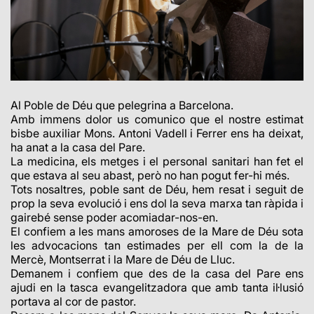
Al Poble de Déu que pelegrina a Barcelona.
Amb immens dolor us comunico que el nostre estimat
bisbe auxiliar Mons. Antoni Vadell i Ferrer ens ha deixat,
ha anat a la casa del Pare.
La medicina, els metges i el personal sanitari han fet el
que estava al seu abast, però no han pogut fer-hi més.
Tots nosaltres, poble sant de Déu, hem resat i seguit de
prop la seva evolució i ens dol la seva marxa tan ràpida i
gairebé sense poder acomiadar-nos-en.
El confiem a les mans amoroses de la Mare de Déu sota
les advocacions tan estimades per ell com la de la
Mercè, Montserrat i la Mare de Déu de Lluc.
Demanem i confiem que des de la casa del Pare ens
ajudi en la tasca evangelitzadora que amb tanta il·lusió
portava al cor de pastor.