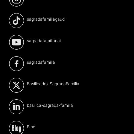
sagradafamiliagaudi
sagradafamiliacat
sagradafamilia
BasilicadelaSagradaFamilia
basilica-sagrada-familia
Blog