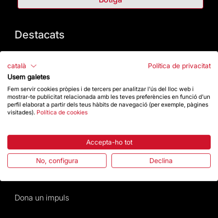
Destacats
La Fundació
català
Política de privacitat
Usem galetes
Preguntes freqüents
Fem servir cookies pròpies i de tercers per analitzar l'ús del lloc web i
mostrar-te publicitat relacionada amb les teves preferències en funció d'un
Atenció al Visitant
perfil elaborat a partir dels teus hàbits de navegació (per exemple, pàgines
visitades).
Política de cookies
Normativa i condicions de compra
Accepta-ho tot
Notícies i Actualitat
No, configura
Declina
Agenda
Dona un impuls