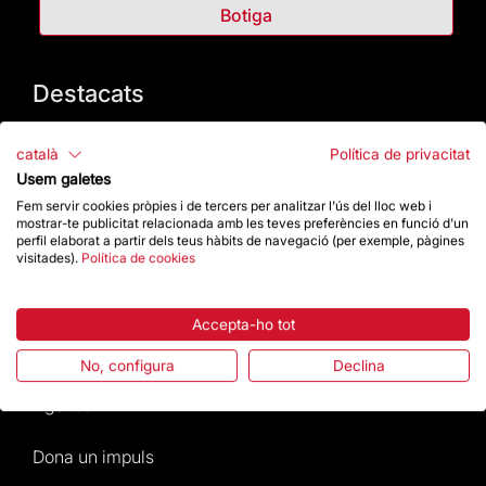
Botiga
Destacats
La Fundació
català
Política de privacitat
Usem galetes
Preguntes freqüents
Fem servir cookies pròpies i de tercers per analitzar l'ús del lloc web i
mostrar-te publicitat relacionada amb les teves preferències en funció d'un
perfil elaborat a partir dels teus hàbits de navegació (per exemple, pàgines
Atenció al Visitant
visitades).
Política de cookies
Normativa i condicions de compra
Accepta-ho tot
Notícies i Actualitat
No, configura
Declina
Agenda
Dona un impuls