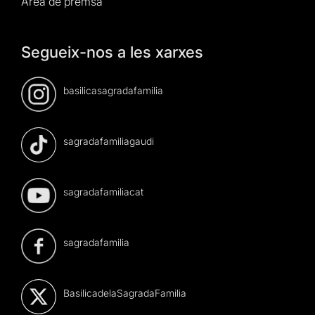
Àrea de premsa
Segueix-nos a les xarxes
basilicasagradafamilia
sagradafamiliagaudi
sagradafamiliacat
sagradafamilia
BasilicadelaSagradaFamilia