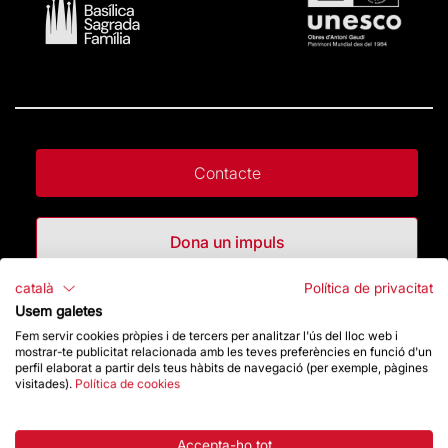
Contacte
Dona un impuls
català
Política de privacitat
Botiga
Usem galetes
Fem servir cookies pròpies i de tercers per analitzar l'ús del lloc web i
mostrar-te publicitat relacionada amb les teves preferències en funció d'un
perfil elaborat a partir dels teus hàbits de navegació (per exemple, pàgines
Destacats
visitades).
Política de cookies
La Fundació
Accepta-ho tot