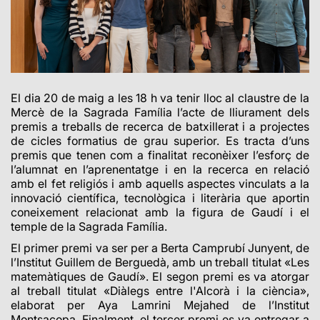
El dia 20 de maig a les 18 h va tenir lloc al claustre de la
Mercè de la Sagrada Família l’acte de lliurament dels
premis a treballs de recerca de batxillerat i a projectes
de cicles formatius de grau superior. Es tracta d’uns
premis que tenen com a finalitat reconèixer l’esforç de
l’alumnat en l’aprenentatge i en la recerca en relació
amb el fet religiós i amb aquells aspectes vinculats a la
innovació científica, tecnològica i literària que aportin
coneixement relacionat amb la figura de Gaudí i el
temple de la Sagrada Família.
El primer premi va ser per a Berta Camprubí Junyent, de
l’Institut Guillem de Berguedà, amb un treball titulat «Les
matemàtiques de Gaudí». El segon premi es va atorgar
al treball titulat «Diàlegs entre l'Alcorà i la ciència»,
elaborat per Aya Lamrini Mejahed de l’Institut
Montsacopa. Finalment, el tercer premi es va entregar a