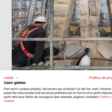
català
Política de pri
Usem galetes
Fem servir cookies pròpies i de tercers per analitzar l'ús del lloc web i mostrar
publicitat relacionada amb les teves preferències en funció d'un perfil elabora
partir dels teus hàbits de navegació (per exemple, pàgines visitades).
Política
cookies