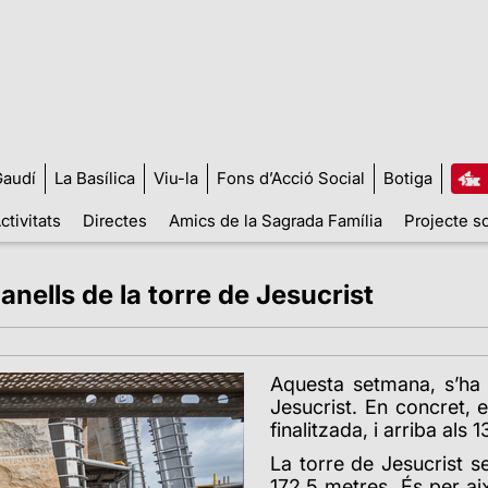
audí
La Basílica
Viu-la
Fons d’Acció Social
Botiga
ctivitats
Directes
Amics de la Sagrada Família
Projecte so
panells de la torre de Jesucrist
Aquesta setmana, s’ha c
Jesucrist. En concret, 
finalitzada, i arriba als 
La torre de Jesucrist se
172,5 metres. És per ai