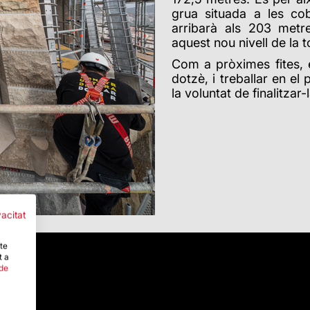
grua situada a les c
arribarà als 203 metr
aquest nou nivell de la t
Com a pròximes fites, el
dotzè, i treballar en el
la voluntat de finalitzar-
vacitat
-te
t a
 de