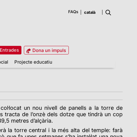
FAQs
Entrades
Dona un impuls
cial
Projecte educatiu
ol·locat un nou nivell de panells a la torre de
es tracta de l’onzè dels dotze que tindrà un cop
139,5 metres d’alçària.
rà la torre central i la més alta del temple: farà
xò que fa unes setmanes s’ha instal·lat una nova