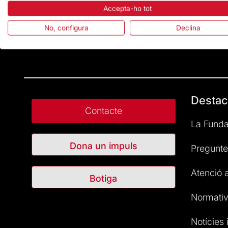
Accepta-ho tot
No, configura
Declina
Destac
Contacte
La Funda
Dona un impuls
Pregunte
Atenció a
Botiga
Normativ
Notícies i