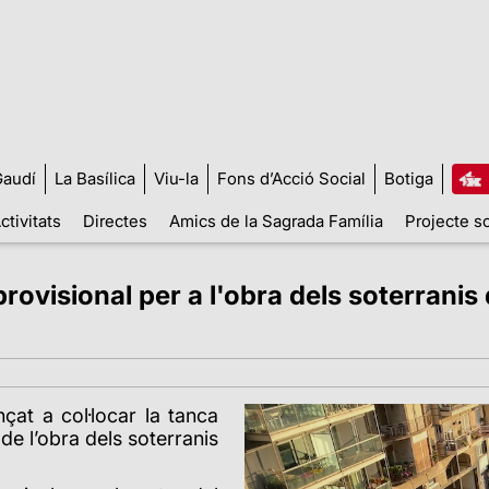
audí
La Basílica
Viu-la
Fons d’Acció Social
Botiga
ctivitats
Directes
Amics de la Sagrada Família
Projecte so
ovisional per a l'obra dels soterranis d
at a col·locar la tanca
 de l’obra dels soterranis