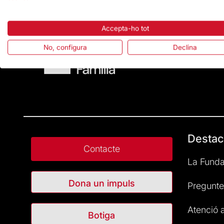
Accepta-ho tot
No, configura
Declina
Destac
Contacte
La Funda
Dona un impuls
Pregunte
Atenció a
Botiga