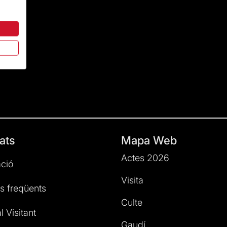
ats
Mapa Web
Actes 2026
ció
Visita
s freqüents
Culte
l Visitant
Gaudí