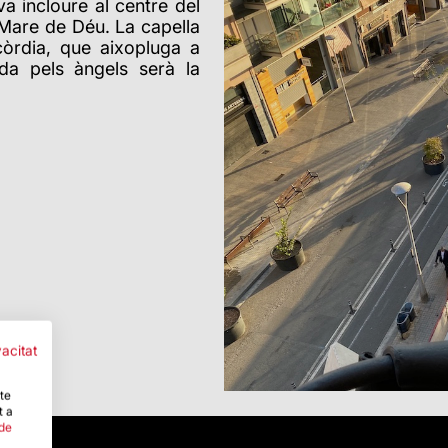
a incloure al centre del
 Mare de Déu. La capella
còrdia, que aixopluga a
da pels àngels serà la
vacitat
-te
t a
 de